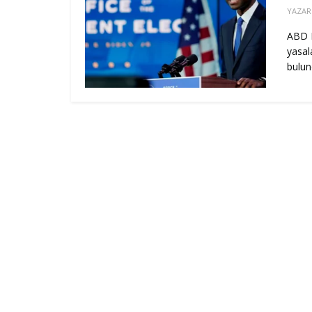
YAZAR
ABD H
yasal
bulun