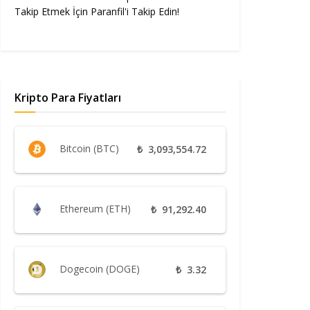
Takip Etmek İçin Paranfil'i Takip Edin!
Kripto Para Fiyatları
Bitcoin (BTC)
₺
3,093,554.72
Ethereum (ETH)
₺
91,292.40
Dogecoin (DOGE)
₺
3.32