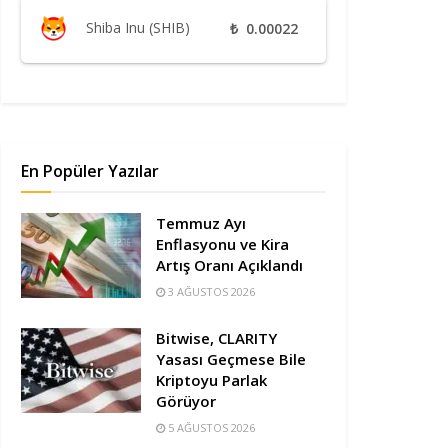
Shiba Inu (SHIB)
₺
0.00022
En Popüler Yazılar
Temmuz Ayı
Enflasyonu ve Kira
Artış Oranı Açıklandı
3 AĞUSTOS 2026
Bitwise, CLARITY
Yasası Geçmese Bile
Kriptoyu Parlak
Görüyor
5 AĞUSTOS 2026