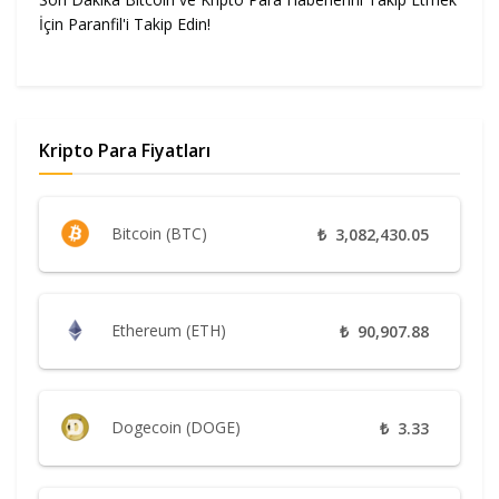
İçin Paranfil'i Takip Edin!
Kripto Para Fiyatları
Bitcoin (BTC)
₺
3,082,430.05
Ethereum (ETH)
₺
90,907.88
Dogecoin (DOGE)
₺
3.33