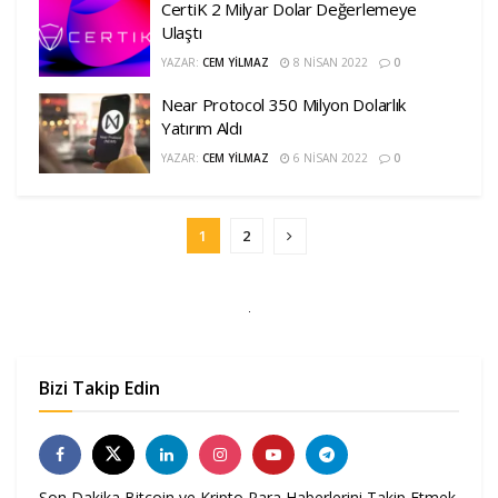
CertiK 2 Milyar Dolar Değerlemeye
Ulaştı
YAZAR:
CEM YILMAZ
8 NISAN 2022
0
Near Protocol 350 Milyon Dolarlık
Yatırım Aldı
YAZAR:
CEM YILMAZ
6 NISAN 2022
0
1
2
Bizi Takip Edin
Son Dakika Bitcoin ve Kripto Para Haberlerini Takip Etmek