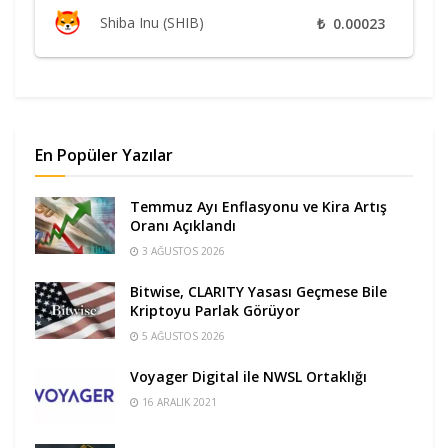
Shiba Inu (SHIB)
₺
0.00023
En Popüler Yazılar
Temmuz Ayı Enflasyonu ve Kira Artış
Oranı Açıklandı
3 AĞUSTOS 2026
Bitwise, CLARITY Yasası Geçmese Bile
Kriptoyu Parlak Görüyor
5 AĞUSTOS 2026
Voyager Digital ile NWSL Ortaklığı
16 ARALIK 2021