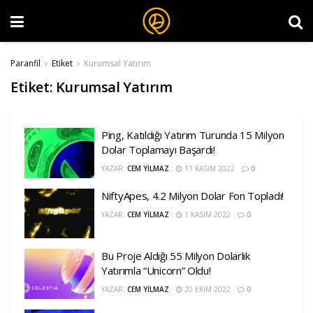
Paranfil
Etiket
Kurumsal Yatırım
Etiket:
Kurumsal Yatırım
Ping, Katıldığı Yatırım Turunda 15 Milyon
Dolar Toplamayı Başardı!
YAZAR:
CEM YILMAZ
11 KASIM 2022
0
NiftyApes, 4.2 Milyon Dolar Fon Topladı!
YAZAR:
CEM YILMAZ
1 KASIM 2022
0
Bu Proje Aldığı 55 Milyon Dolarlık
Yatırımla “Unicorn” Oldu!
YAZAR:
CEM YILMAZ
20 EKIM 2022
0