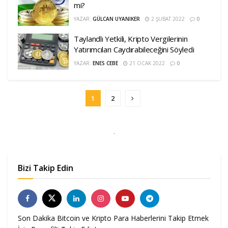
mi?
YAZAR:
GÜLCAN UYANIKER
2 ŞUBAT 2022
0
Taylandlı Yetkili, Kripto Vergilerinin
Yatırımcıları Caydırabileceğini Söyledi
YAZAR:
ENES CEBE
21 OCAK 2022
0
1
2
Bizi Takip Edin
Son Dakika Bitcoin ve Kripto Para Haberlerini Takip Etmek