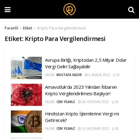
Paranfil
Etiket
Kripto Para Vergilendirmesi
Etiket:
Kripto Para Vergilendirmesi
Avrupa Birliği, Kriptodan 2,5 Milyar Dolar
Vergi Geliri Sağlayabilir
YAZAR:
MUSTAFA KADIR
6 ARALIK 2022
0
Arnavutluk’da 2023 Yılından İtibaren
Kripto Vergilendirilmesi Başlıyor!
YAZAR:
CEM YILMAZ
26 HAZIRAN 2022
0
Hindistan Kripto İşlemlerine Vergi mi
Getirecek?
YAZAR:
CEM YILMAZ
23 HAZIRAN 2022
0