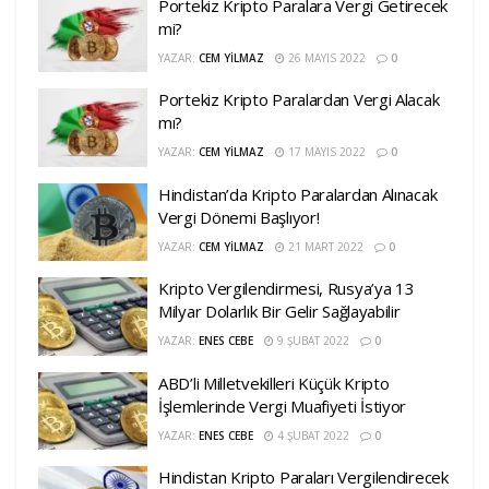
Portekiz Kripto Paralara Vergi Getirecek
mi?
YAZAR:
CEM YILMAZ
26 MAYIS 2022
0
Portekiz Kripto Paralardan Vergi Alacak
mı?
YAZAR:
CEM YILMAZ
17 MAYIS 2022
0
Hindistan’da Kripto Paralardan Alınacak
Vergi Dönemi Başlıyor!
YAZAR:
CEM YILMAZ
21 MART 2022
0
Kripto Vergilendirmesi, Rusya’ya 13
Milyar Dolarlık Bir Gelir Sağlayabilir
YAZAR:
ENES CEBE
9 ŞUBAT 2022
0
ABD’li Milletvekilleri Küçük Kripto
İşlemlerinde Vergi Muafiyeti İstiyor
YAZAR:
ENES CEBE
4 ŞUBAT 2022
0
Hindistan Kripto Paraları Vergilendirecek