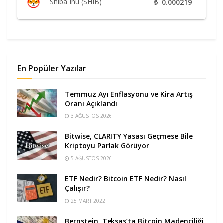
Shiba Inu (SHIB)
₺
0.000219
En Popüler Yazılar
Temmuz Ayı Enflasyonu ve Kira Artış
Oranı Açıklandı
3 AĞUSTOS 2026
Bitwise, CLARITY Yasası Geçmese Bile
Kriptoyu Parlak Görüyor
5 AĞUSTOS 2026
ETF Nedir? Bitcoin ETF Nedir? Nasıl
Çalışır?
25 MART 2022
Bernstein, Teksas’ta Bitcoin Madenciliği