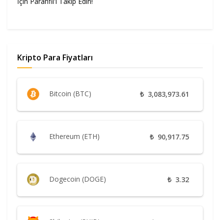
İçin Paranfil'i Takip Edin!
Kripto Para Fiyatları
Bitcoin (BTC)
₺
3,083,973.61
Ethereum (ETH)
₺
90,917.75
Dogecoin (DOGE)
₺
3.32