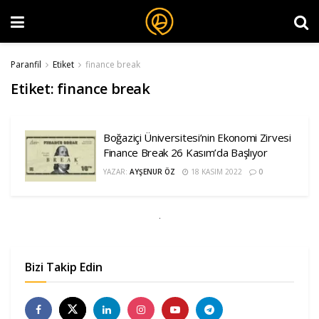
Paranfil
Etiket
finance break
Etiket:
finance break
Boğaziçi Üniversitesi’nin Ekonomi Zirvesi
Finance Break 26 Kasım’da Başlıyor
YAZAR:
AYŞENUR ÖZ
18 KASIM 2022
0
Bizi Takip Edin