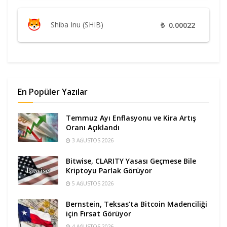
Shiba Inu (SHIB)
₺
0.00022
En Popüler Yazılar
Temmuz Ayı Enflasyonu ve Kira Artış
Oranı Açıklandı
3 AĞUSTOS 2026
Bitwise, CLARITY Yasası Geçmese Bile
Kriptoyu Parlak Görüyor
5 AĞUSTOS 2026
Bernstein, Teksas’ta Bitcoin Madenciliği
için Fırsat Görüyor
4 AĞUSTOS 2026