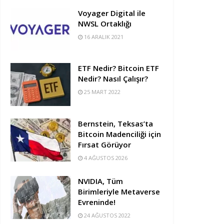
Voyager Digital ile
NWSL Ortaklığı
16 ARALIK 2021
ETF Nedir? Bitcoin ETF
Nedir? Nasıl Çalışır?
25 MART 2022
Bernstein, Teksas’ta
Bitcoin Madenciliği için
Fırsat Görüyor
4 AĞUSTOS 2026
NVIDIA, Tüm
Birimleriyle Metaverse
Evreninde!
24 AĞUSTOS 2022