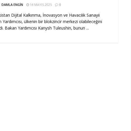
:
DAMLA ENGIN
14 MAYIS 2025
0
istan Dijital Kalkınma, İnovasyon ve Havacılık Sanayii
 Yardımcısı, ülkenin bir blokzincir merkezi olabileceğini
di. Bakan Yardımcısı Kanysh Tuleushin, bunun ...