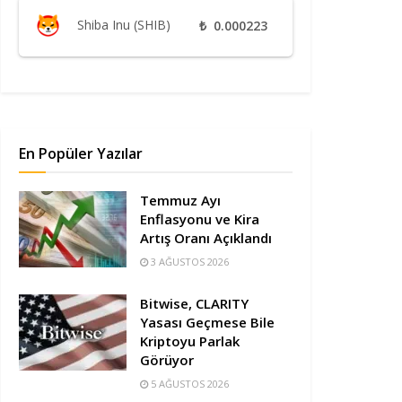
Shiba Inu (SHIB)
₺
0.000223
En Popüler Yazılar
Temmuz Ayı
Enflasyonu ve Kira
Artış Oranı Açıklandı
3 AĞUSTOS 2026
Bitwise, CLARITY
Yasası Geçmese Bile
Kriptoyu Parlak
Görüyor
5 AĞUSTOS 2026