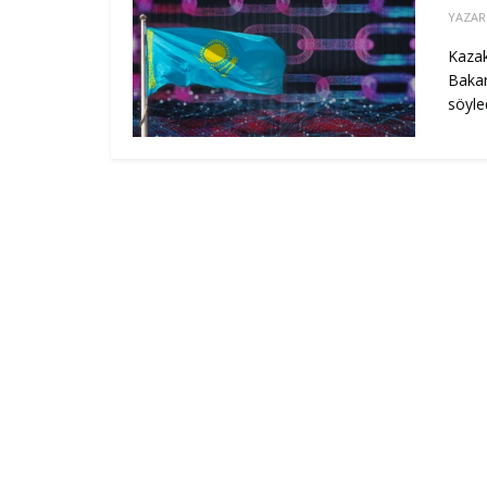
YAZAR
Kazak
Bakan
söyle