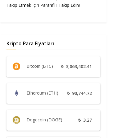
Takip Etmek İçin Paranfil'i Takip Edin!
Kripto Para Fiyatları
Bitcoin (BTC)
₺
3,063,402.41
Ethereum (ETH)
₺
90,744.72
Dogecoin (DOGE)
₺
3.27