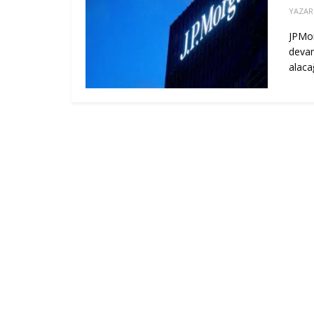
YAZAR
JPMor
devam
alaca