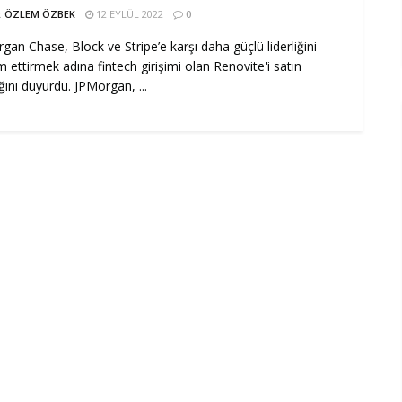
:
ÖZLEM ÖZBEK
12 EYLÜL 2022
0
gan Chase, Block ve Stripe’e karşı daha güçlü liderliğini
 ettirmek adına fintech girişimi olan Renovite'i satın
ğını duyurdu. JPMorgan, ...