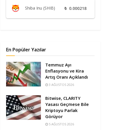
Shiba Inu (SHIB)
₺
0.000218
En Popüler Yazılar
Temmuz Ayı
Enflasyonu ve Kira
Artış Oranı Açıklandı
3 AĞUSTOS 2026
Bitwise, CLARITY
Yasası Geçmese Bile
Kriptoyu Parlak
Görüyor
5 AĞUSTOS 2026