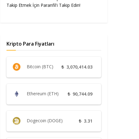
Takip Etmek İçin Paranfil'i Takip Edin!
Kripto Para Fiyatları
Bitcoin (BTC)
₺
3,070,414.03
Ethereum (ETH)
₺
90,744.09
Dogecoin (DOGE)
₺
3.31