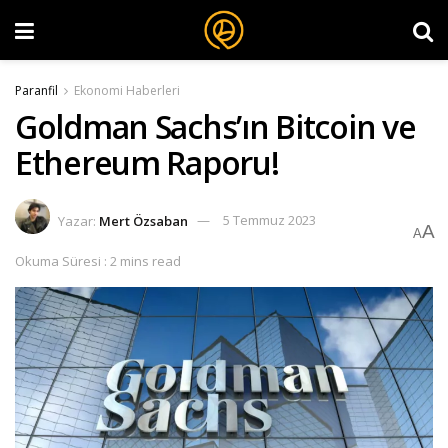
Paranfil
Ekonomi Haberleri
Goldman Sachs’ın Bitcoin ve
Ethereum Raporu!
Yazar:
Mert Özsaban
5 Temmuz 2023
A
A
Okuma Süresi : 2 mins read