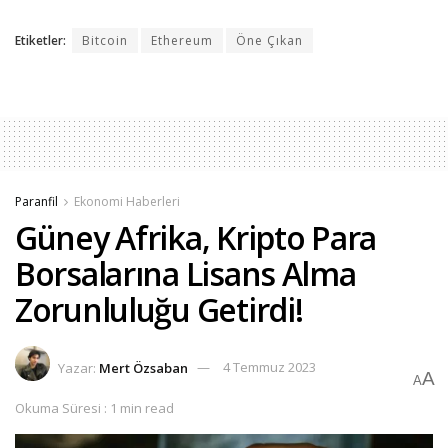
Etiketler:
Bitcoin
Ethereum
Öne Çıkan
Paranfil
Ekonomi Haberleri
Güney Afrika, Kripto Para
Borsalarına Lisans Alma
Zorunluluğu Getirdi!
Yazar:
Mert Özsaban
4 Temmuz 2023
A
A
Okuma Süresi : 1 min read