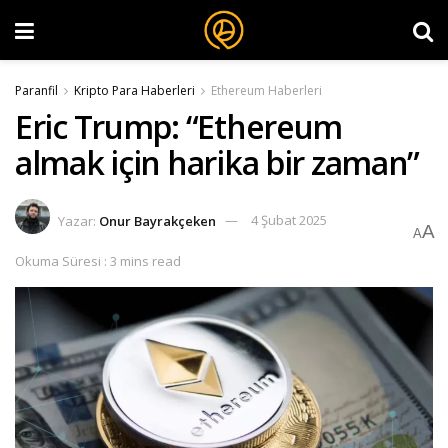
Paranfil
Kripto Para Haberleri
Ethereum Haberleri
Eric Trump: “Ethereum
almak için harika bir zaman”
Yazar:
Onur Bayrakçeken
4 Şubat 2025
A
A
Okuma Süresi : 3 mins read