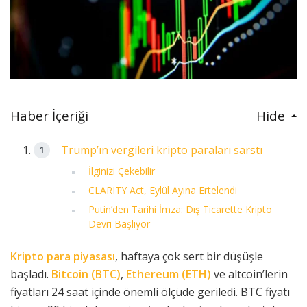
Haber İçeriği
Hide
Trump’ın vergileri kripto paraları sarstı
İlginizi Çekebilir
CLARITY Act, Eylül Ayına Ertelendi
Putin’den Tarihi İmza: Dış Ticarette Kripto
Devri Başlıyor
Kripto para piyasası
, haftaya çok sert bir düşüşle
başladı.
Bitcoin (BTC)
,
Ethereum (ETH)
ve altcoin’lerin
fiyatları 24 saat içinde önemli ölçüde geriledi. BTC fiyatı