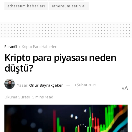
ethereum haberleri
ethereum satın al
Paranfil
Kripto Para Haberleri
Kripto para piyasası neden
düştü?
Yazar:
Onur Bayrakçeken
3 Şubat 2025
A
A
Okuma Süresi : 5 mins read