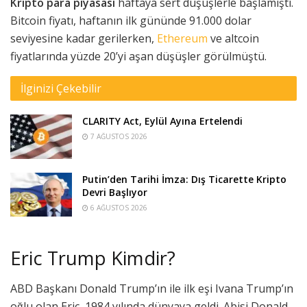
Kripto para piyasası
haftaya sert düşüşlerle başlamıştı.
Bitcoin fiyatı, haftanın ilk gününde 91.000 dolar
seviyesine kadar gerilerken,
Ethereum
ve altcoin
fiyatlarında yüzde 20’yi aşan düşüşler görülmüştü.
İlginizi Çekebilir
CLARITY Act, Eylül Ayına Ertelendi
7 AĞUSTOS 2026
Putin’den Tarihi İmza: Dış Ticarette Kripto
Devri Başlıyor
6 AĞUSTOS 2026
Eric Trump Kimdir?
ABD Başkanı Donald Trump’ın ile ilk eşi Ivana Trump’ın
oğlu olan Eric, 1984 yılında dünyaya geldi. Abisi Donald