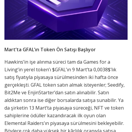
Mart’ta GFAL’ın Token Ön Satışı Başlıyor
Hawkins’in işe alınma süreci tam da Games for a
Living’in yerel token’ı $GFAL’ın 9 Mart’ta 0,0038$’lık
satış fiyatıyla piyasaya sürülmesinden iki hafta önce
gerçekleşti. GFAL token satın almak isteyenler; Seedify,
Bit2Me ve EnjinStarter’dan satın alınabilir. Satın
aldıktan sonra ise diğer borsalarda satışa sunabilir. Ya
da şirketin 13 Mart’ta piyasaya süreceği, NFT ve token
sahiplerine ödüller kazandıracak ilk oyun olan
Elemental Raiders’ın piyasaya sürülmesini bekleyebilir.
Böylece çok daha yüksek bir kârlılık oranıyla satışa