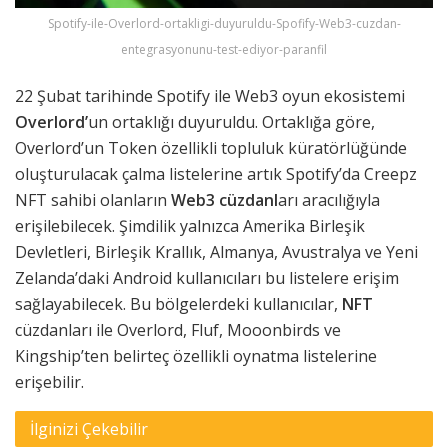
Spotify-ile-Overlord-ortakligi-duyuruldu-Spofify-Web3-cuzdan-
entegrasyonunu-test-ediyor-paranfil
22 Şubat tarihinde Spotify ile Web3 oyun ekosistemi
Overlord’
un ortaklığı duyuruldu. Ortaklığa göre,
Overlord’un Token özellikli topluluk küratörlüğünde
oluşturulacak çalma listelerine artık Spotify’da Creepz
NFT sahibi olanların
Web3 cüzdanl
arı aracılığıyla
erişilebilecek. Şimdilik yalnızca Amerika Birleşik
Devletleri, Birleşik Krallık, Almanya, Avustralya ve Yeni
Zelanda’daki Android kullanıcıları bu listelere erişim
sağlayabilecek. Bu bölgelerdeki kullanıcılar,
NFT
cüzdanları ile Overlord, Fluf, Mooonbirds ve
Kingship’ten belirteç özellikli oynatma listelerine
erişebilir.
İlginizi Çekebilir