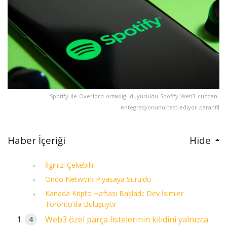
Spotify-ile-Overlord-ortakligi-duyuruldu-Spofify-Web3-cuzdan-
entegrasyonunu-test-ediyor-paranfil
Haber İçeriği
Hide
İlginizi Çekebilir
Ondo Network Piyasaya Sürüldü
Kanada Kripto Haftası Başladı: Dev İsimler
Toronto’da Buluşuyor
Web3 özel parça listelerinin kilidini yalnızca