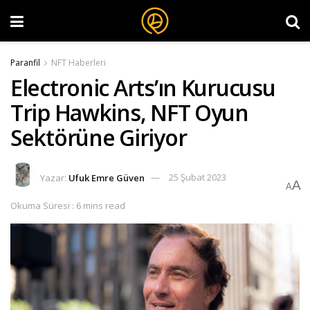
Paranfil
NFT Haberleri
Electronic Arts’ın Kurucusu
Trip Hawkins, NFT Oyun
Sektörüne Giriyor
Yazar:
Ufuk Emre Güven
25 Şubat 2023
A
A
Okuma Süresi : 6 mins read