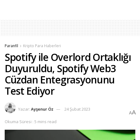
Paranfil
Kripto Para Haberleri
Spotify ile Overlord Ortaklığı
Duyuruldu, Spotify Web3
Cüzdan Entegrasyonunu
Test Ediyor
Yazar:
Ayşenur Öz
24 Şubat 2023
A
A
Okuma Süresi : 5 mins read