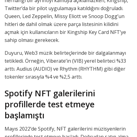
herhangi bir ayrıntıyı kamuya açıklamazken, Kingship,
Twitter’da bir pilot uygulamaya katıldığını doğruladı.
Queen, Led Zeppelin, Missy Eliott ve Snoop Dogg’un
hitleri de dahil olmak üzere parça listesinin kilidini
açmak için kullanıcıların bir Kingship Key Card NFT’ye
sahip olması gerekecek.
Duyuru, Web3 müzik belirteçlerinde bir dalgalanmayı
tetikledi. Örneğin, Viberate’in (VIB) yerel belirteci %33
arttı. Audius (AUDIO) ve Rhythm (RHYTHM) gibi diğer
tokenler sırasıyla %4 ve %2,5 arttı.
Spotify NFT galerilerini
profillerde test etmeye
başlamıştı
Mayıs 2022’de Spotify, NFT galerilerini müzisyenlerin
profillerinde test etmeye başladı. Doğrudan satın alma