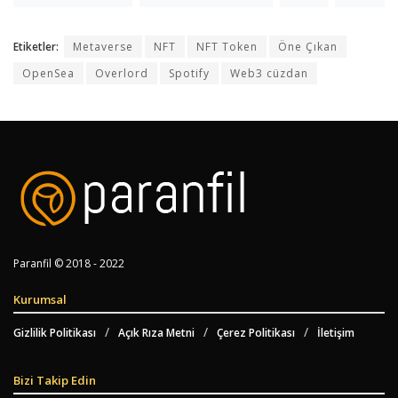
Etiketler:
Metaverse
NFT
NFT Token
Öne Çıkan
OpenSea
Overlord
Spotify
Web3 cüzdan
Paranfil © 2018 - 2022
Kurumsal
Gizlilik Politikası
Açık Rıza Metni
Çerez Politikası
İletişim
Bizi Takip Edin