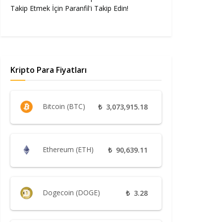
Takip Etmek İçin Paranfil'i Takip Edin!
Kripto Para Fiyatları
Bitcoin (BTC)
₺
3,073,915.18
Ethereum (ETH)
₺
90,639.11
Dogecoin (DOGE)
₺
3.28