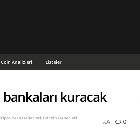
Coin Analizleri
Listeler
n bankaları kuracak
Kripto Para Haberleri
,
Bitcoin Haberleri
0
A
A