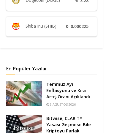
Dogecoin (DOGE)
₺
3.28
Shiba Inu (SHIB)
₺
0.000225
En Popüler Yazılar
Temmuz Ayı
Enflasyonu ve Kira
Artış Oranı Açıklandı
3 AĞUSTOS 2026
Bitwise, CLARITY
Yasası Geçmese Bile
Kriptoyu Parlak