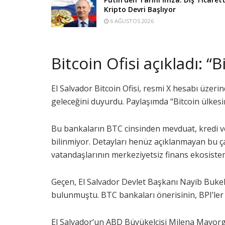
Kripto Devri Başlıyor
6 AĞUSTOS 2026
Bitcoin Ofisi açıkladı: “
El Salvador Bitcoin Ofisi, resmi X hesabı üzer
geleceğini duyurdu. Paylaşımda “Bitcoin ülkesin
Bu bankaların BTC cinsinden mevduat, kredi v
bilinmiyor. Detayları henüz açıklanmayan bu ç
vatandaşlarının merkeziyetsiz finans ekosistem
Geçen, El Salvador Devlet Başkanı Nayib Bukel
bulunmuştu. BTC bankaları önerisinin, BPI’ler
El Salvador’un ABD Büyükelçisi Milena Mayorga