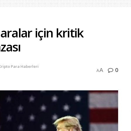
ralar için kritik
mzası
Kripto Para Haberleri
0
A
A