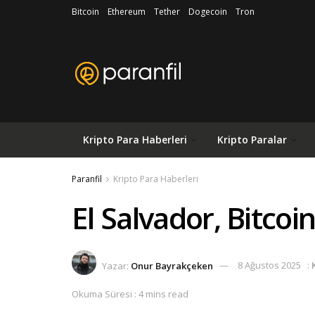
Bitcoin
Ethereum
Tether
Dogecoin
Tron
Kripto Para Haberleri
Kripto Paralar
Paranfil
Kripto Para Haberleri
El Salvador, Bitcoi
Yazar:
Onur Bayrakçeken
8 Ağustos 2025
:
Okuma Süresi : 4 mins read