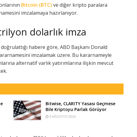
fonlarının
Bitcoin (BTC)
ve diğer kripto paralara
rnamesini imzalamaya hazırlanıyor.
trilyon dolarlık imza
 doğrulattığı habere göre, ABD Başkanı Donald
kararnamesini imzalamak üzere. Bu kararnameyle
rına alternatif varlık yatırımlarına ilişkin mevcut
ek.
te
Bitwise, CLARITY Yasası Geçmese
Bile Kriptoyu Parlak Görüyor
5 AĞUSTOS 2026