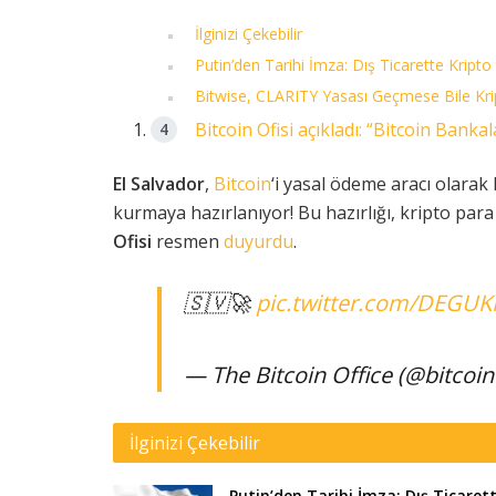
İlginizi Çekebilir
Putin’den Tarihi İmza: Dış Ticarette Kripto
Bitwise, CLARITY Yasası Geçmese Bile Kr
Bitcoin Ofisi açıkladı: “Bitcoin Bankal
El Salvador
,
Bitcoin
‘i yasal ödeme aracı olarak
kurmaya hazırlanıyor! Bu hazırlığı, kripto par
Ofisi
resmen
duyurdu
.
🇸🇻🚀
pic.twitter.com/DEGU
— The Bitcoin Office (@bitcoin
İlginizi Çekebilir
Putin’den Tarihi İmza: Dış Ticaret