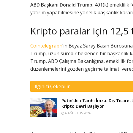
ABD Başkanı Donald Trump
, 401(k) emeklilik 
yatırım yapabilmesine yönelik başkanlık kara
Kripto paralar için 12,5 
Cointelegraph
‘ın Beyaz Saray Basın Bürosuna
Trump, uzun süredir beklenen bir başkanlık 
Trump, ABD Çalışma Bakanlığına, emeklilik fonla
düzenlemelerini gözden geçirme talimatı verec
İlginizi Çekebilir
Putin’den Tarihi İmza: Dış Ticaret
Kripto Devri Başlıyor
6 AĞUSTOS 2026