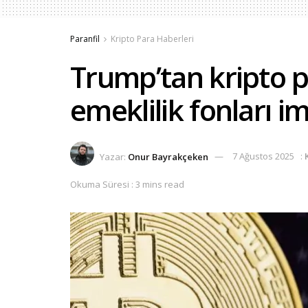
Paranfil
Kripto Para Haberleri
Trump’tan kripto pa
emeklilik fonları i
Yazar:
Onur Bayrakçeken
7 Ağustos 2025
:
Okuma Süresi : 3 mins read