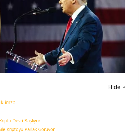
Hide
lık imza
Kripto Devri Başlıyor
le Kriptoyu Parlak Görüyor