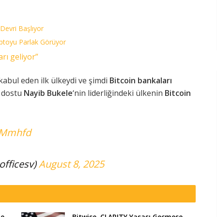
 Devri Başlıyor
iptoyu Parlak Görüyor
arı geliyor”
 kabul eden ilk ülkeydi ve şimdi
Bitcoin bankaları
a dostu
Nayib Bukele
‘nin liderliğindeki ülkenin
Bitcoin
KMmhfd
officesv)
August 8, 2025
te
Bitwise, CLARITY Yasası Geçmese