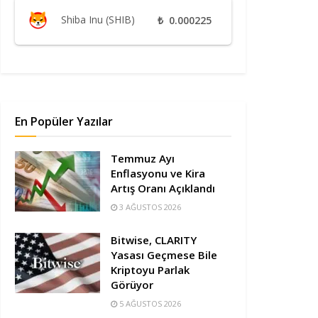
Shiba Inu (SHIB)
₺
0.000225
En Popüler Yazılar
Temmuz Ayı
Enflasyonu ve Kira
Artış Oranı Açıklandı
3 AĞUSTOS 2026
Bitwise, CLARITY
Yasası Geçmese Bile
Kriptoyu Parlak
Görüyor
5 AĞUSTOS 2026