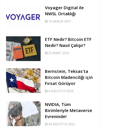
Voyager Digital ile
NWSL Ortaklığı
16 ARALIK 2021
ETF Nedir? Bitcoin ETF
Nedir? Nasıl Çalışır?
25 MART 2022
Bernstein, Teksas’ta
Bitcoin Madenciliği için
Fırsat Görüyor
4 AĞUSTOS 2026
NVIDIA, Tüm
Birimleriyle Metaverse
Evreninde!
24 AĞUSTOS 2022