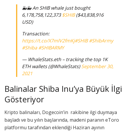
🐳🐳 An SHIB whale just bought
6,178,758,122,373
$SHIB
($43,838,916
USD)
Transaction:
https://t.co/X7mlV2fmKj
#SHIB
#ShibArmy
#Shiba
#SHIBARMY
— WhaleStats.eth – tracking the top 1K
ETH wallets (@WhaleStats)
September 30,
2021
Balinalar Shiba Inu’ya Büyük İlgi
Gösteriyor
Kripto balinaları, Dogecoin’in rakibine ilgi duymaya
başladı ve bu yılın başlarında, madeni paranın eToro
platformu tarafından eklendiği Haziran ayının