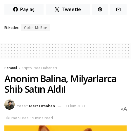
Paylaş
Tweetle
Etiketler:
Colin McRae
Paranfil
Kripto Para Haberleri
Anonim Balina, Milyarlarca
Shib Satın Aldı!
Yazar:
Mert Özsaban
3 Ekim 2021
A
A
Okuma Süresi : 5 mins read