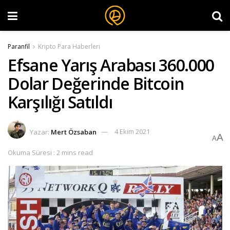
Paranfil
Kripto Para Haberleri
Efsane Yarış Arabası 360.000
Dolar Değerinde Bitcoin
Karşılığı Satıldı
Yazar:
Mert Özsaban
4 Ekim 2021
A
A
Okuma Süresi : 2 mins read