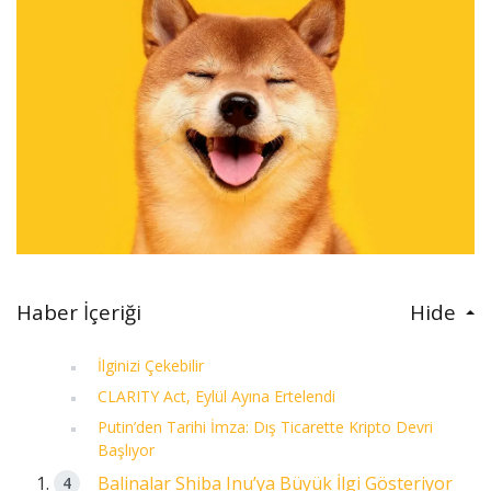
Haber İçeriği
Hide
İlginizi Çekebilir
CLARITY Act, Eylül Ayına Ertelendi
Putin’den Tarihi İmza: Dış Ticarette Kripto Devri
Başlıyor
Balinalar Shiba Inu’ya Büyük İlgi Gösteriyor