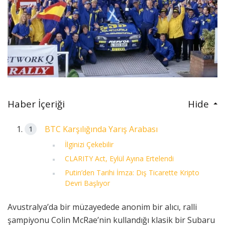
Haber İçeriği
Hide
BTC Karşılığında Yarış Arabası
İlginizi Çekebilir
CLARITY Act, Eylül Ayına Ertelendi
Putin’den Tarihi İmza: Dış Ticarette Kripto
Devri Başlıyor
Avustralya’da bir müzayedede anonim bir alıcı, ralli
şampiyonu Colin McRae’nin kullandığı klasik bir Subaru