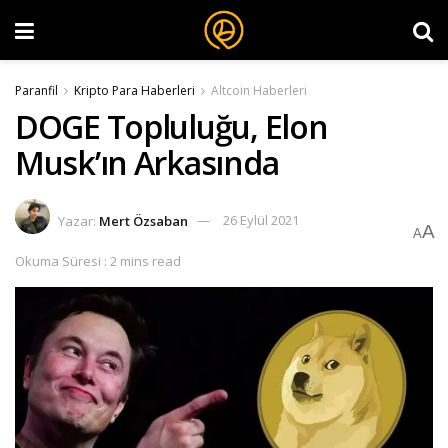
Paranfil
Kripto Para Haberleri
Altcoin Haberleri
DOGE Topluluğu, Elon
Musk’ın Arkasında
Yazar:
Mert Özsaban
26 Eylül 2021
A
A
Okuma Süresi : 2 mins read