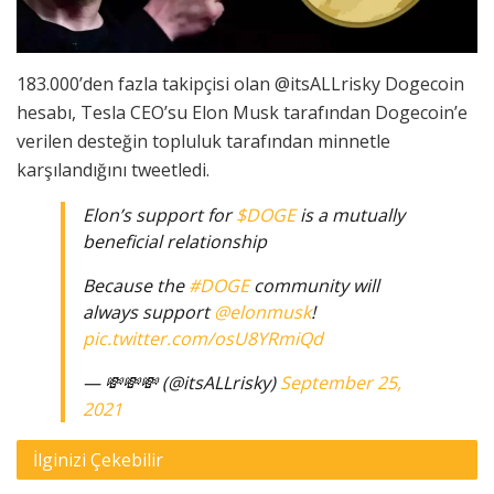
183.000’den fazla takipçisi olan @itsALLrisky Dogecoin
hesabı, Tesla CEO’su Elon Musk tarafından Dogecoin’e
verilen desteğin topluluk tarafından minnetle
karşılandığını tweetledi.
Elon’s support for
$DOGE
is a mutually
beneficial relationship
Because the
#DOGE
community will
always support
@elonmusk
!
pic.twitter.com/osU8YRmiQd
— 💸💸💸 (@itsALLrisky)
September 25,
2021
İlginizi Çekebilir