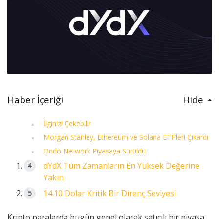
Haber İçeriği
Hide
İlginizi Çekebilir
Morgan Stanley, Ethereum ve Solana ETF’leri Çıkardı
Ondo Network Piyasaya Sürüldü
dYdX Tüm Zamanların En Yüksek Değerine
Yakın
14.10 Dolar Kritik Bir Direnç Seviyesi
Kripto paralarda bugün genel olarak satıcılı bir piyasa