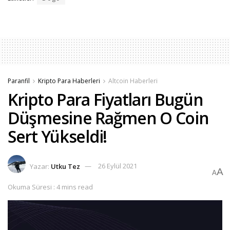
Paranfil
Kripto Para Haberleri
Altcoin Haberleri
Kripto Para Fiyatları Bugün
Düşmesine Rağmen O Coin
Sert Yükseldi!
Yazar:
Utku Tez
26 Eylül 2021
A
A
Okuma Süresi : 4 mins read