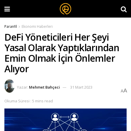
Paranfil
Ekonomi Haberleri
DeFi Yöneticileri Her Şeyi
Yasal Olarak Yaptıklarından
Emin Olmak İçin Önlemler
Alıyor
Yazar:
Mehmet Bahçeci
31 Mart 2023
A
A
Okuma Süresi : 5 mins read