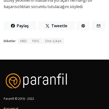
düzey yetkililerin iflaslarına yol açan herhangi bir
başarısızlıktan sorumlu tutulacağını söyledi.
Paylaş
Tweetle
Etiketler:
ABD
FDIC
Öne Çıkan
Paranfil © 2018 - 2022
Kurumsal