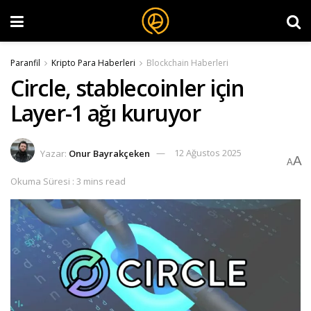
Paranfil
Kripto Para Haberleri
Blockchain Haberleri
Circle, stablecoinler için
Layer-1 ağı kuruyor
Yazar:
Onur Bayrakçeken
12 Ağustos 2025
A
A
Okuma Süresi : 3 mins read