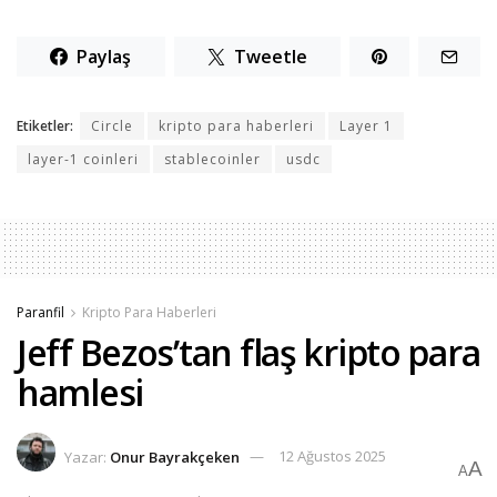
Paylaş
Tweetle
Etiketler:
Circle
kripto para haberleri
Layer 1
layer-1 coinleri
stablecoinler
usdc
Paranfil
Kripto Para Haberleri
Jeff Bezos’tan flaş kripto para
hamlesi
Yazar:
Onur Bayrakçeken
12 Ağustos 2025
A
A