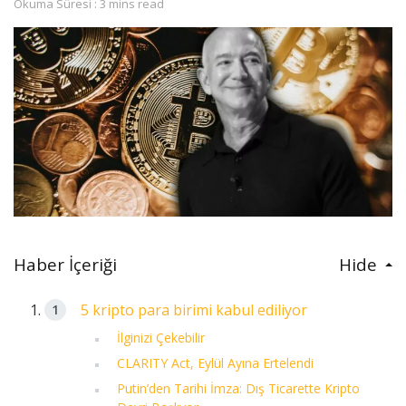
Okuma Süresi : 3 mins read
Haber İçeriği
Hide
5 kripto para birimi kabul ediliyor
İlginizi Çekebilir
CLARITY Act, Eylül Ayına Ertelendi
Putin’den Tarihi İmza: Dış Ticarette Kripto