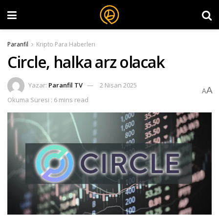
Paranfil
Kripto Para Haberleri
Circle, halka arz olacak
Yazar:
Paranfil TV
2 Nisan 2025
A
A
Okuma Süresi : 6 mins read