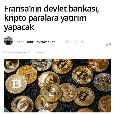
Fransa’nın devlet bankası,
kripto paralara yatırım
yapacak
Yazar:
Onur Bayrakçeken
28 Mart 2025
A
A
Okuma Süresi : 5 mins read