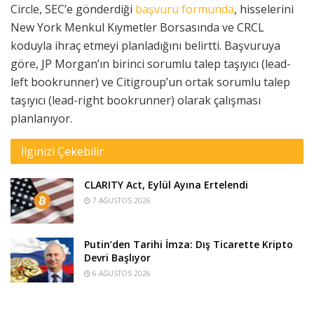
Circle, SEC’e gönderdiği
başvuru formunda
, hisselerini
New York Menkul Kıymetler Borsasında ve CRCL
koduyla ihraç etmeyi planladığını belirtti. Başvuruya
göre, JP Morgan’ın birinci sorumlu talep taşıyıcı (lead-
left bookrunner) ve Citigroup’un ortak sorumlu talep
taşıyıcı (lead-right bookrunner) olarak çalışması
planlanıyor.
İlginizi Çekebilir
CLARITY Act, Eylül Ayına Ertelendi
7 AĞUSTOS 2026
Putin’den Tarihi İmza: Dış Ticarette Kripto
Devri Başlıyor
6 AĞUSTOS 2026