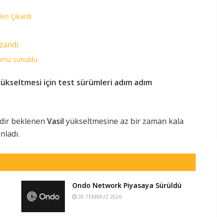
ri Çıkardı
azandı
rümü sunuldu
ükseltmesi için test sürümleri adım adım
edir beklenen
Vasil
yükseltmesine az bir zaman kala
nladı.
Ondo Network Piyasaya Sürüldü
28 TEMMUZ 2026