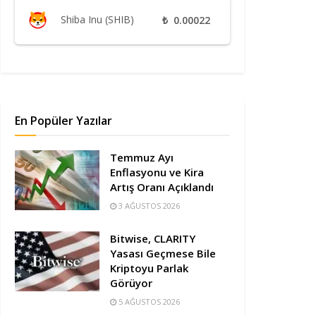
Shiba Inu (SHIB)
₺
0.00022
En Popüler Yazılar
Temmuz Ayı
Enflasyonu ve Kira
Artış Oranı Açıklandı
3 AĞUSTOS 2026
Bitwise, CLARITY
Yasası Geçmese Bile
Kriptoyu Parlak
Görüyor
5 AĞUSTOS 2026