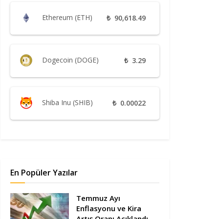
Ethereum (ETH)
₺
90,618.49
Dogecoin (DOGE)
₺
3.29
Shiba Inu (SHIB)
₺
0.00022
En Popüler Yazılar
Temmuz Ayı
Enflasyonu ve Kira
Artış Oranı Açıklandı