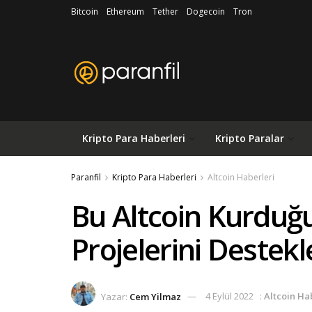
Bitcoin
Ethereum
Tether
Dogecoin
Tron
Kripto Para Haberleri
Kripto Paralar
Paranfil
Kripto Para Haberleri
Altcoin Haberleri
Bu Altcoin Kurduğu
Projelerini Destek
Yazar:
Cem Yilmaz
4 Eylül 2022
:
Altcoin Ha