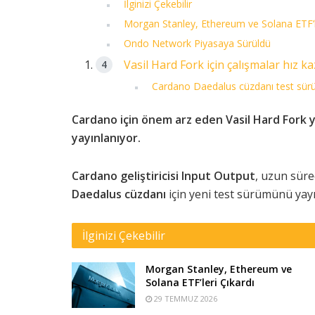
İlginizi Çekebilir
Morgan Stanley, Ethereum ve Solana ETF’le
Ondo Network Piyasaya Sürüldü
Vasil Hard Fork için çalışmalar hız k
Cardano Daedalus cüzdanı test sü
Cardano için önem arz eden Vasil Hard Fork y
yayınlanıyor.
Cardano
geliştiricisi
Input Output
, uzun sür
Daedalus
cüzdanı
için yeni test sürümünü yayı
İlginizi Çekebilir
Morgan Stanley, Ethereum ve
Solana ETF’leri Çıkardı
29 TEMMUZ 2026