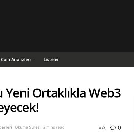
Coin Analizleri
Listeler
 Yeni Ortaklıkla Web3
leyecek!
0
A
berleri
Okuma Süresi : 2 mins read
A