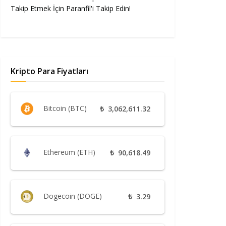
Takip Etmek İçin Paranfil'i Takip Edin!
Kripto Para Fiyatları
Bitcoin (BTC)
₺
3,062,611.32
Ethereum (ETH)
₺
90,618.49
Dogecoin (DOGE)
₺
3.29