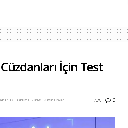
üzdanları İçin Test
0
A
aberleri
Okuma Süresi : 4 mins read
A