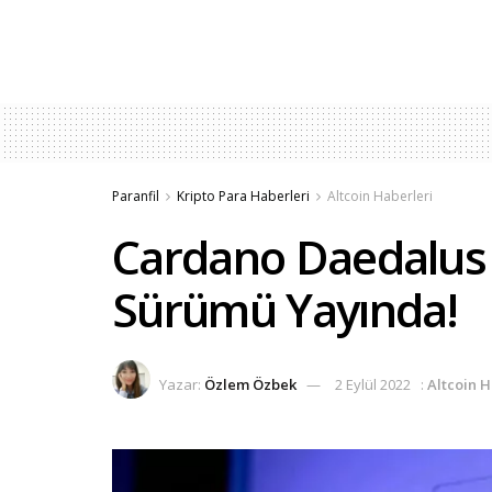
Paranfil
Kripto Para Haberleri
Altcoin Haberleri
Cardano Daedalus C
Sürümü Yayında!
Yazar:
Özlem Özbek
2 Eylül 2022
:
Altcoin H