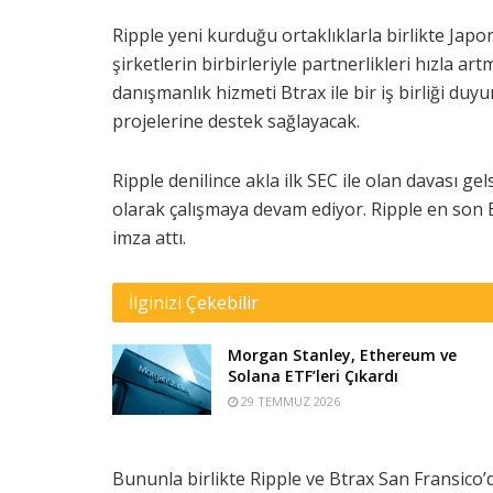
Ripple yeni kurduğu ortaklıklarla birlikte Ja
şirketlerin birbirleriyle partnerlikleri hızla a
danışmanlık hizmeti Btrax ile bir iş birliği duy
projelerine destek sağlayacak.
Ripple denilince akla ilk SEC ile olan davası ge
olarak çalışmaya devam ediyor. Ripple en son Bt
imza attı.
İlginizi Çekebilir
Morgan Stanley, Ethereum ve
Solana ETF’leri Çıkardı
29 TEMMUZ 2026
Bununla birlikte Ripple ve Btrax San Fransic