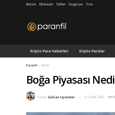
Bitcoin
Ethereum
Tether
Dogecoin
Tron
Kripto Para Haberleri
Kripto Paralar
Paranfil
Nedir
Boğa Piyasası Nedi
Yazar:
Gülcan Uyanıker
21 Ocak 2022
:
Ned