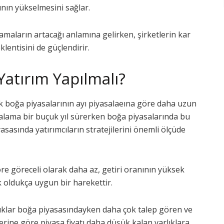
rının yükselmesini sağlar.
camaların artacağı anlamına gelirken, şirketlerin kar
lentisini de güçlendirir.
Yatırım Yapılmalı?
ak boğa piyasalarının ayı piyasalaeına göre daha uzun
alama bir buçuk yıl sürerken boğa piyasalarında bu
asasında yatırımcıların stratejilerini önemli ölçüde
re göreceli olarak daha az, getiri oranının yüksek
oldukça uygun bir harekettir.
arlıklar boğa piyasasındayken daha çok talep gören ve
eğerine göre piyasa fiyatı daha düşük kalan varlıklara