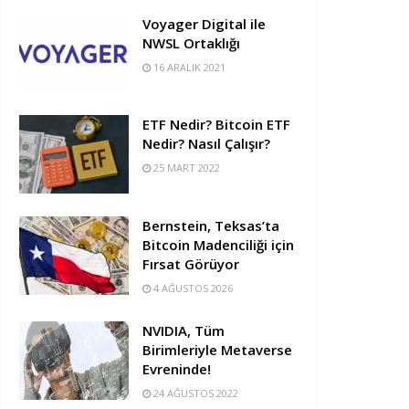
Voyager Digital ile
NWSL Ortaklığı
16 ARALIK 2021
ETF Nedir? Bitcoin ETF
Nedir? Nasıl Çalışır?
25 MART 2022
Bernstein, Teksas’ta
Bitcoin Madenciliği için
Fırsat Görüyor
4 AĞUSTOS 2026
NVIDIA, Tüm
Birimleriyle Metaverse
Evreninde!
24 AĞUSTOS 2022