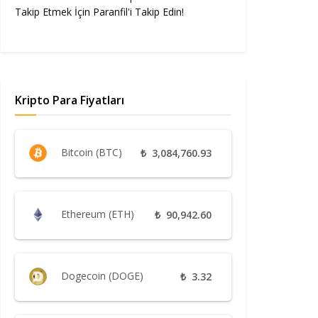
Takip Etmek İçin Paranfil'i Takip Edin!
Kripto Para Fiyatları
Bitcoin (BTC)
₺
3,084,760.93
Ethereum (ETH)
₺
90,942.60
Dogecoin (DOGE)
₺
3.32