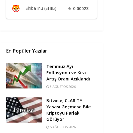
Shiba Inu (SHIB)
₺
0.00023
En Popüler Yazılar
Temmuz Ayı
Enflasyonu ve Kira
Artış Oranı Açıklandı
3 AĞUSTOS 2026
Bitwise, CLARITY
Yasası Geçmese Bile
Kriptoyu Parlak
Görüyor
5 AĞUSTOS 2026