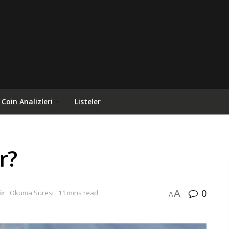
Coin Analizleri
Listeler
r?
0
A
ir
Okuma Süresi : 11 mins read
A