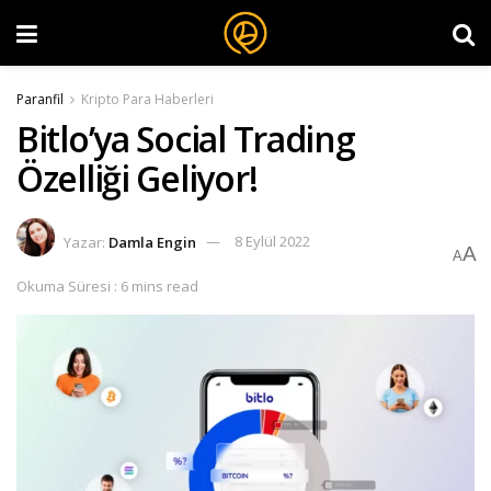
Paranfil
Kripto Para Haberleri
Bitlo’ya Social Trading
Özelliği Geliyor!
Yazar:
Damla Engin
8 Eylül 2022
A
A
Okuma Süresi : 6 mins read