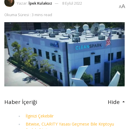
Yazar:
İpek Kulaksız
8 Eylül 2022
A
A
Okuma Süresi : 3 mins read
Haber İçeriği
Hide
İlginizi Çekebilir
Bitwise, CLARITY Yasası Geçmese Bile Kriptoyu