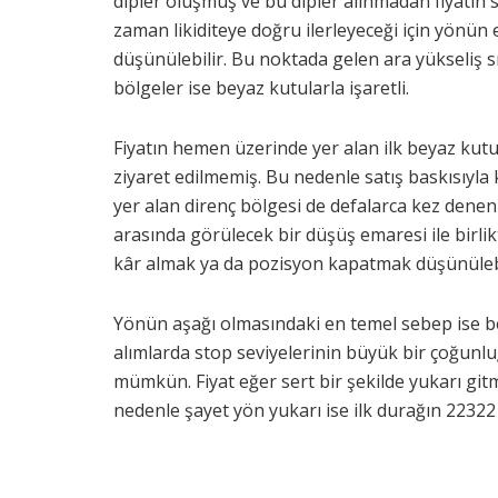
dipler oluşmuş ve bu dipler alınmadan fiyatın 
zaman likiditeye doğru ilerleyeceği için yönün
düşünülebilir. Bu noktada gelen ara yükseliş 
bölgeler ise beyaz kutularla işaretli.
Fiyatın hemen üzerinde yer alan ilk beyaz kut
ziyaret edilmemiş. Bu nedenle satış baskısıyl
yer alan direnç bölgesi de defalarca kez dene
arasında görülecek bir düşüş emaresi ile birlik
kâr almak ya da pozisyon kapatmak düşünülebi
Yönün aşağı olmasındaki en temel sebep ise be
alımlarda stop seviyelerinin büyük bir çoğunl
mümkün. Fiyat eğer sert bir şekilde yukarı gitme
nedenle şayet yön yukarı ise ilk durağın 22322 