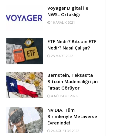
Voyager Digital ile
NWSL Ortaklığı
16 ARALIK 2021
ETF Nedir? Bitcoin ETF
Nedir? Nasıl Çalışır?
25 MART 2022
Bernstein, Teksas’ta
Bitcoin Madenciliği için
Fırsat Görüyor
4 AĞUSTOS 2026
NVIDIA, Tüm
Birimleriyle Metaverse
Evreninde!
24 AĞUSTOS 2022