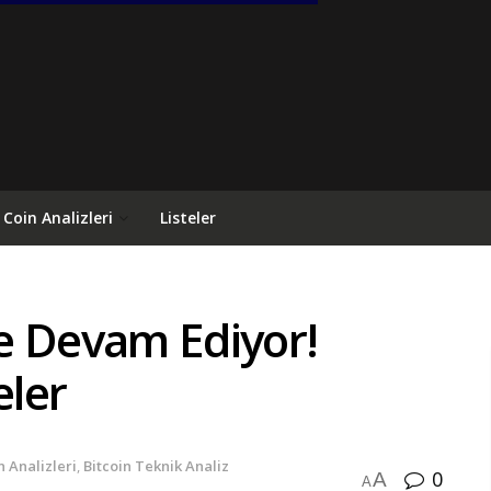
Coin Analizleri
Listeler
e Devam Ediyor!
eler
n Analizleri
,
Bitcoin Teknik Analiz
0
A
A