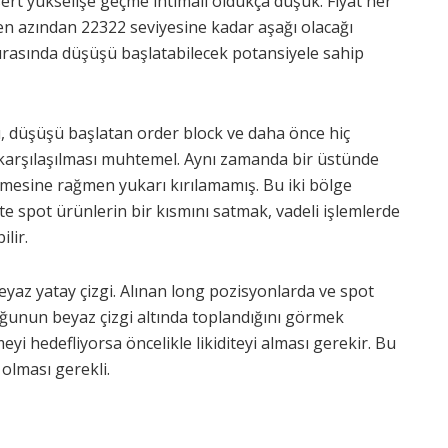
sert yükselişe geçme ihtimali oldukça düşük. Fiyat her
 en azından 22322 seviyesine kadar aşağı olacağı
sırasında düşüşü başlatabilecek potansiyele sahip
u, düşüşü başlatan order block ve daha önce hiç
a karşılaşılması muhtemel. Aynı zamanda bir üstünde
nmesine rağmen yukarı kırılamamış. Bu iki bölge
te spot ürünlerin bir kısmını satmak, vadeli işlemlerde
lir.
yaz yatay çizgi. Alınan long pozisyonlarda ve spot
uğunun beyaz çizgi altında toplandığını görmek
yi hedefliyorsa öncelikle likiditeyi alması gerekir. Bu
olması gerekli.