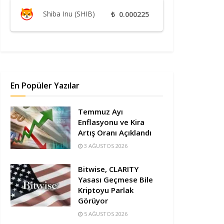
Shiba Inu (SHIB)
₺
0.000225
En Popüler Yazılar
Temmuz Ayı
Enflasyonu ve Kira
Artış Oranı Açıklandı
3 AĞUSTOS 2026
Bitwise, CLARITY
Yasası Geçmese Bile
Kriptoyu Parlak
Görüyor
5 AĞUSTOS 2026