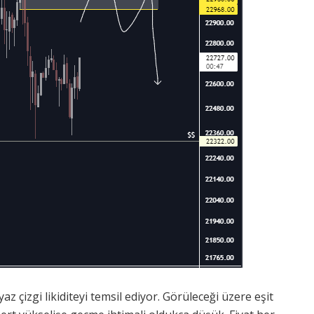
z çizgi likiditeyi temsil ediyor. Görüleceği üzere eşit