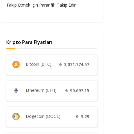
Takip Etmek İçin Paranfil'i Takip Edin!
Kripto Para Fiyatları
Bitcoin (BTC)
₺
3,071,774.57
Ethereum (ETH)
₺
90,697.15
Dogecoin (DOGE)
₺
3.29