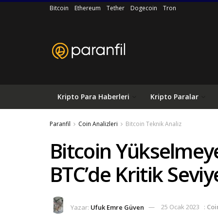
Bitcoin
Ethereum
Tether
Dogecoin
Tron
Kripto Para Haberleri
Kripto Paralar
Paranfil
Coin Analizleri
Bitcoin Teknik Analiz
Bitcoin Yükselmey
BTC’de Kritik Seviy
Yazar:
Ufuk Emre Güven
25 Ocak 2023
:
Coi