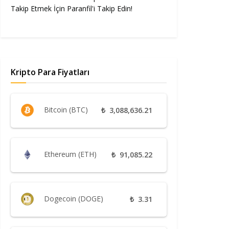
Takip Etmek İçin Paranfil'i Takip Edin!
Kripto Para Fiyatları
Bitcoin (BTC)
₺
3,088,636.21
Ethereum (ETH)
₺
91,085.22
Dogecoin (DOGE)
₺
3.31