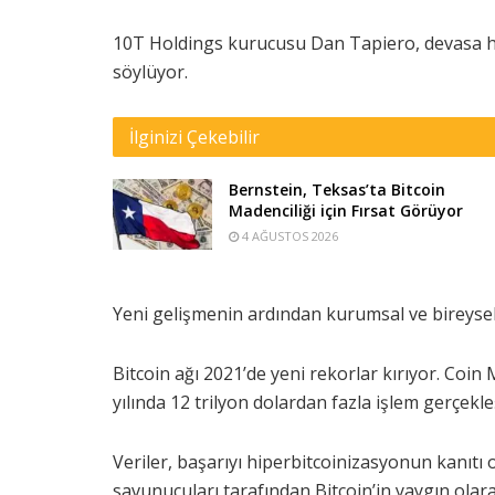
10T Holdings kurucusu Dan Tapiero, devasa h
söylüyor.
İlginizi Çekebilir
Bernstein, Teksas’ta Bitcoin
Madenciliği için Fırsat Görüyor
4 AĞUSTOS 2026
Yeni gelişmenin ardından kurumsal ve birey
Bitcoin ağı 2021’de yeni rekorlar kırıyor. Coin 
yılında 12 trilyon dolardan fazla işlem gerçekleş
Veriler, başarıyı hiperbitcoinizasyonun kanıtı 
savunucuları tarafından Bitcoin’in yaygın olar