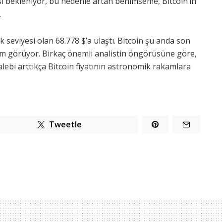
i bekleniyor, bu nedenle artan benimseme, Bitcoin’in
.
 seviyesi olan 68.778 $’a ulaştı. Bitcoin şu anda son
lem görüyor. Birkaç önemli analistin öngörüsüne göre,
alebi arttıkça Bitcoin fiyatının astronomik rakamlara
Tweetle