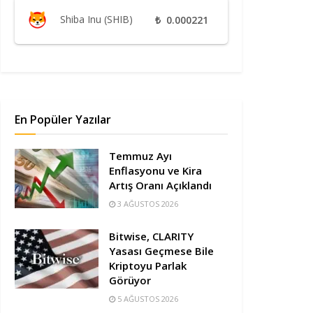
Shiba Inu (SHIB)
₺
0.000221
En Popüler Yazılar
Temmuz Ayı
Enflasyonu ve Kira
Artış Oranı Açıklandı
3 AĞUSTOS 2026
Bitwise, CLARITY
Yasası Geçmese Bile
Kriptoyu Parlak
Görüyor
5 AĞUSTOS 2026