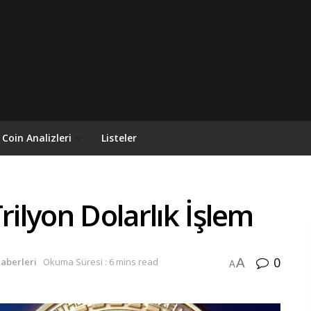
Coin Analizleri
Listeler
rilyon Dolarlık İşlem
0
A
Haberleri
Okuma Süresi : 6 mins read
A