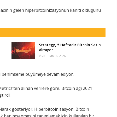
acmin gelen hiperbitcoinizasyonun kanıtı olduğunu
Strategy, 5 Haftadır Bitcoin Satın
Almıyor
28 TEMMUZ 2026
sel benimseme büyümeye devam ediyor.
Metrics’ten alınan verilere göre, Bitcoin ağı 2021
tirdi.
olarak gösteriyor. Hiperbitcoinizasyon, Bitcoin
ak benimsenmesini tanımlamak için kullanılan bir