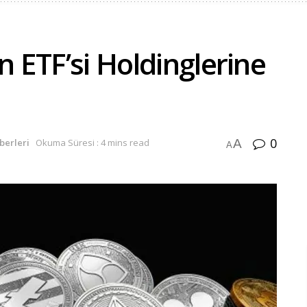
n ETF’si Holdinglerine
0
A
berleri
Okuma Süresi : 4 mins read
A