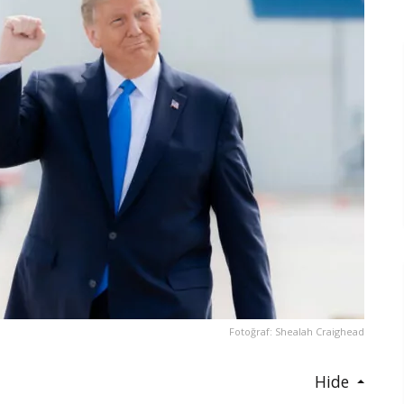
Fotoğraf: Shealah Craighead
Hide