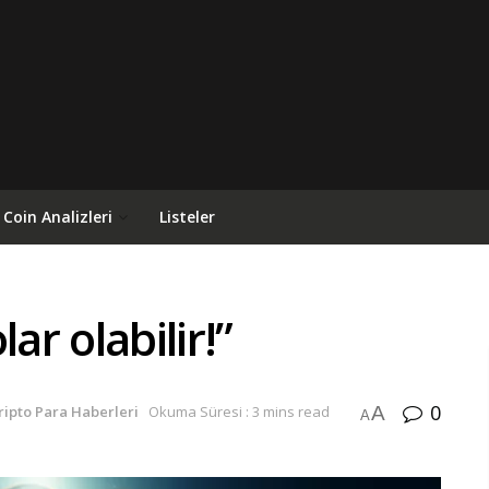
Coin Analizleri
Listeler
ar olabilir!”
0
A
ripto Para Haberleri
Okuma Süresi : 3 mins read
A