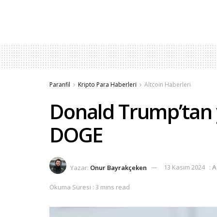
Paranfil
Kripto Para Haberleri
Altcoin Haberleri
Donald Trump’tan 
DOGE
Yazar:
Onur Bayrakçeken
13 Kasım 2024
:
A
Okuma Süresi : 3 mins read