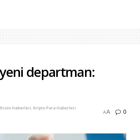
yeni departman:
ltcoin Haberleri
,
Kripto Para Haberleri
0
A
A