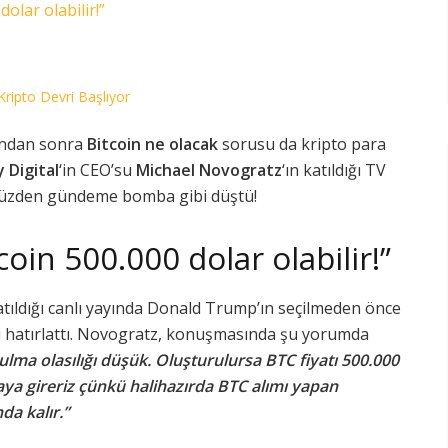
olar olabilir!”
Kripto Devri Başlıyor
undan sonra
Bitcoin ne olacak
sorusu da kripto para
 Digital
‘in CEO’su
Michael Novogratz
‘ın katıldığı TV
üzden gündeme bomba gibi düştü!
oin 500.000 dolar olabilir!”
atıldığı canlı yayında Donald Trump’ın seçilmeden önce
ni hatırlattı. Novogratz, konuşmasında şu yorumda
ulma olasılığı düşük. Oluşturulursa BTC fiyatı 500.000
aya gireriz çünkü halihazırda BTC alımı yapan
a kalır.”