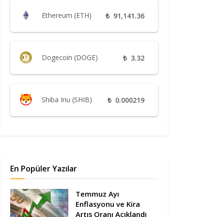
Ethereum (ETH)
₺
91,141.36
Dogecoin (DOGE)
₺
3.32
Shiba Inu (SHIB)
₺
0.000219
En Popüler Yazılar
Temmuz Ayı
Enflasyonu ve Kira
Artış Oranı Açıklandı