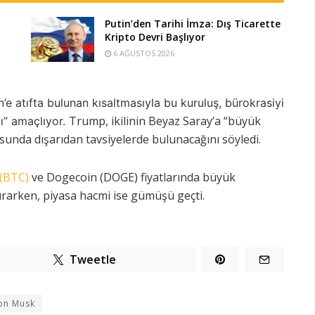
Putin’den Tarihi İmza: Dış Ticarette
Kripto Devri Başlıyor
6 AĞUSTOS 2026
’e atıfta bulunan kısaltmasıyla bu kuruluş, bürokrasiyi
Trump, ikilinin Beyaz Saray’a “büyük
ı” amaçlıyor.
usunda dışarıdan tavsiyelerde bulunacağını söyledi.
 (BTC)
ve Dogecoin (DOGE) fiyatlarında büyük
kırarken, piyasa hacmi ise gümüşü geçti.
Tweetle
on Musk