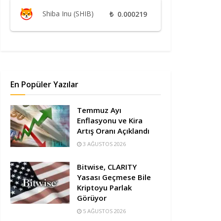
Shiba Inu (SHIB)
₺
0.000219
En Popüler Yazılar
Temmuz Ayı
Enflasyonu ve Kira
Artış Oranı Açıklandı
3 AĞUSTOS 2026
Bitwise, CLARITY
Yasası Geçmese Bile
Kriptoyu Parlak
Görüyor
5 AĞUSTOS 2026