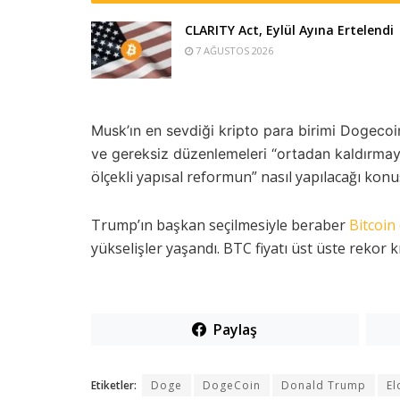
CLARITY Act, Eylül Ayına Ertelendi
7 AĞUSTOS 2026
Musk’ın en sevdiği kripto para birimi Dogecoin
ve gereksiz düzenlemeleri “ortadan kaldırmay
ölçekli yapısal reformun” nasıl yapılacağı kon
Trump’ın başkan seçilmesiyle beraber
Bitcoin
yükselişler yaşandı. BTC fiyatı üst üste rekor 
Paylaş
Etiketler:
Doge
DogeCoin
Donald Trump
El