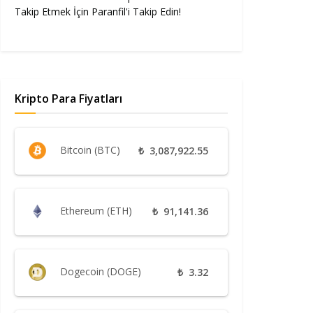
Takip Etmek İçin Paranfil'i Takip Edin!
Kripto Para Fiyatları
Bitcoin (BTC)
₺
3,087,922.55
Ethereum (ETH)
₺
91,141.36
Dogecoin (DOGE)
₺
3.32