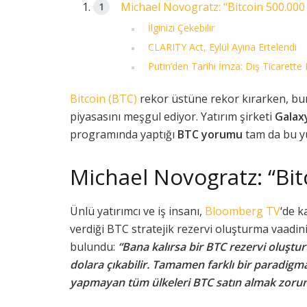
Michael Novogratz: “Bitcoin 500.000 d
İlginizi Çekebilir
CLARITY Act, Eylül Ayına Ertelendi
Putin’den Tarihi İmza: Dış Ticarette 
Bitcoin (BTC)
rekor üstüne rekor kırarken, b
piyasasını meşgul ediyor. Yatırım şirketi
Galaxy
programında yaptığı
BTC yorumu
tam da bu y
Michael Novogratz: “Bitc
Ünlü yatırımcı ve iş insanı,
Bloomberg TV
‘de k
verdiği BTC stratejik rezervi oluşturma vaadi
bulundu:
“Bana kalırsa bir BTC rezervi oluştur
dolara çıkabilir. Tamamen farklı bir paradigm
yapmayan tüm ülkeleri BTC satın almak zorund