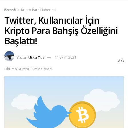
Paranfil
Kripto Para Haberleri
Twitter, Kullanıcılar İçin
Kripto Para Bahşiş Özelliğini
Başlattı!
Yazar:
Utku Tez
14 Ekim 2021
A
A
Okuma Süresi : 6 mins read