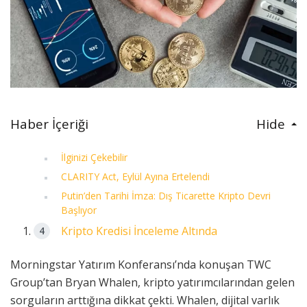
Haber İçeriği
Hide
İlginizi Çekebilir
CLARITY Act, Eylül Ayına Ertelendi
Putin’den Tarihi İmza: Dış Ticarette Kripto Devri
Başlıyor
Kripto Kredisi İnceleme Altında
Morningstar Yatırım Konferansı’nda konuşan TWC
Group’tan Bryan Whalen, kripto yatırımcılarından gelen
sorguların arttığına dikkat çekti. Whalen, dijital varlık