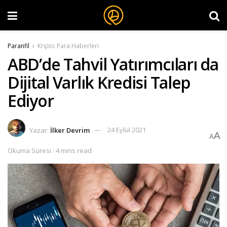
Paranfil
Kripto Para Haberleri
ABD’de Tahvil Yatırımcıları da
Dijital Varlık Kredisi Talep
Ediyor
Yazar:
İlker Devrim
24 Eylül 2021
A
A
Okuma Süresi : 4 mins read