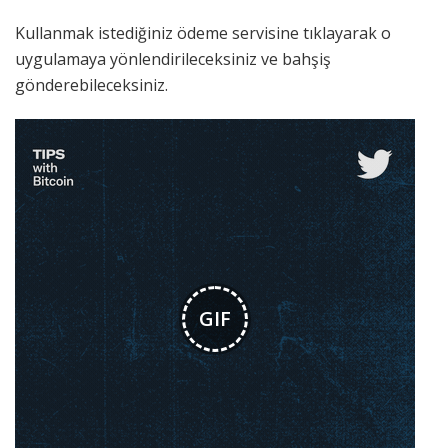
Kullanmak istediğiniz ödeme servisine tıklayarak o
uygulamaya yönlendirileceksiniz ve bahşiş
gönderebileceksiniz.
GIF