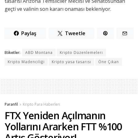
tasarısı Arizona Temsilciler Meclisi ve Senatosundan
geçti ve valinin son kararı onaması bekleniyor.
Paylaş
Tweetle
Etiketler:
ABD Montana
Kripto Düzenlemeleri
Kripto Madenciliği
Kripto yasa tasarısı
Öne Çıkan
Paranfil
Kripto Para Haberleri
FTX Yeniden Açılmanın
Yollarını Ararken FTT %100
Artış Gösteriyor!