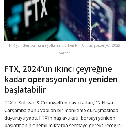
FTX-yeniden-acilmanin-yollarini-ararken-FTT-0-artis-gosteriyor-2023-
paranfil
FTX, 2024’ün ikinci çeyreğine
kadar operasyonlarını yeniden
başlatabilir
FTX’in Sullivan & Cromwell’den avukatları, 12 Nisan
Çarşamba günü yapılan bir mahkeme duruşmasında
duyuruyu yaptı. FTX’in baş avukatı, borsayı yeniden
başlatmanın önemli miktarda sermaye gerektireceğini