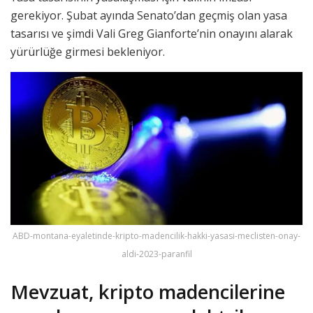
gerekiyor. Şubat ayında Senato’dan geçmiş olan yasa
tasarısı ve şimdi Vali Greg Gianforte’nin onayını alarak
yürürlüğe girmesi bekleniyor.
ABD-montana-eyaletinde-kripto-madencilik-hakki-yasasi-meclisten-onay-
aldi-2023-paranfil
Mevzuat, kripto madencilerine