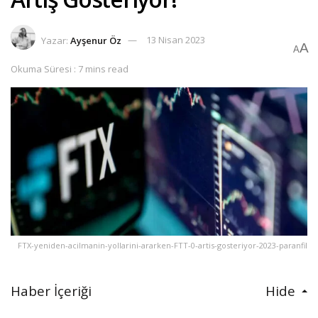
Yazar:
Ayşenur Öz
13 Nisan 2023
A
A
Okuma Süresi : 7 mins read
FTX-yeniden-acilmanin-yollarini-ararken-FTT-0-artis-gosteriyor-2023-paranfil
Haber İçeriği
Hide