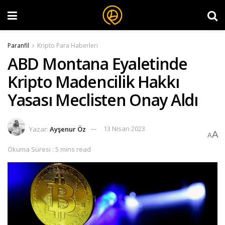
Paranfil
Kripto Para Haberleri
ABD Montana Eyaletinde
Kripto Madencilik Hakkı
Yasası Meclisten Onay Aldı
Yazar:
Ayşenur Öz
13 Nisan 2023
A
A
Okuma Süresi : 5 mins read