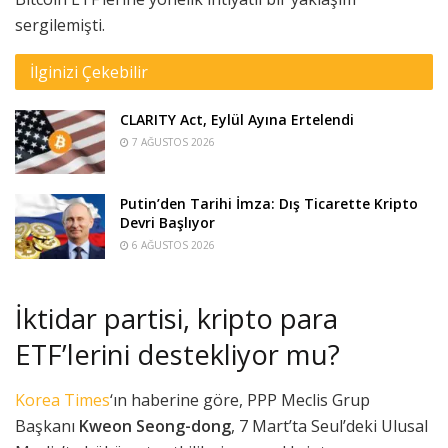
sergilemişti.
İlginizi Çekebilir
CLARITY Act, Eylül Ayına Ertelendi
7 AĞUSTOS 2026
Putin’den Tarihi İmza: Dış Ticarette Kripto
Devri Başlıyor
6 AĞUSTOS 2026
İktidar partisi, kripto para
ETF’lerini destekliyor mu?
Korea Times
‘ın haberine göre, PPP Meclis Grup
Başkanı
Kweon Seong-dong
, 7 Mart’ta Seul’deki Ulusal