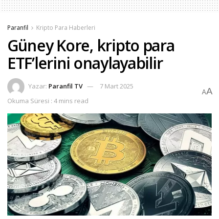
Paranfil
Kripto Para Haberleri
Güney Kore, kripto para
ETF’lerini onaylayabilir
Yazar:
Paranfil TV
7 Mart 2025
A
A
Okuma Süresi : 4 mins read