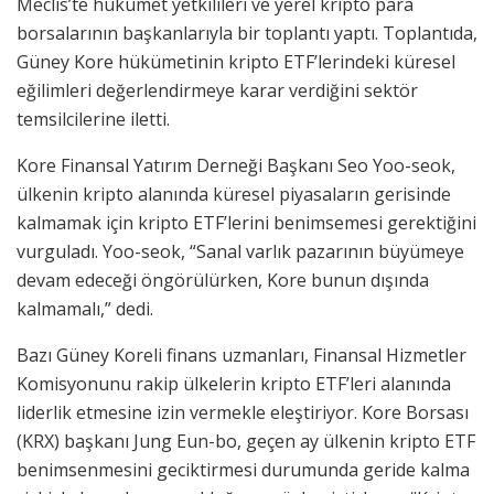
Meclis’te hükümet yetkilileri ve yerel kripto para
borsalarının başkanlarıyla bir toplantı yaptı. Toplantıda,
Güney Kore hükümetinin kripto ETF’lerindeki küresel
eğilimleri değerlendirmeye karar verdiğini sektör
temsilcilerine iletti.
Kore Finansal Yatırım Derneği Başkanı Seo Yoo-seok,
ülkenin kripto alanında küresel piyasaların gerisinde
kalmamak için kripto ETF’lerini benimsemesi gerektiğini
vurguladı. Yoo-seok, “Sanal varlık pazarının büyümeye
devam edeceği öngörülürken, Kore bunun dışında
kalmamalı,” dedi.
Bazı Güney Koreli finans uzmanları, Finansal Hizmetler
Komisyonunu rakip ülkelerin kripto ETF’leri alanında
liderlik etmesine izin vermekle eleştiriyor. Kore Borsası
(KRX) başkanı Jung Eun-bo, geçen ay ülkenin kripto ETF
benimsenmesini geciktirmesi durumunda geride kalma