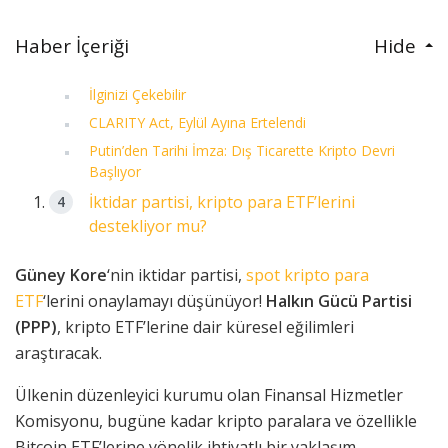
Haber İçeriği
Hide
İlginizi Çekebilir
CLARITY Act, Eylül Ayına Ertelendi
Putin’den Tarihi İmza: Dış Ticarette Kripto Devri
Başlıyor
İktidar partisi, kripto para ETF’lerini
destekliyor mu?
Güney Kore
‘nin iktidar partisi,
spot kripto para
ETF
‘lerini onaylamayı düşünüyor!
Halkın Gücü Partisi
(PPP)
, kripto ETF’lerine dair küresel eğilimleri
araştıracak.
Ülkenin düzenleyici kurumu olan Finansal Hizmetler
Komisyonu, bugüne kadar kripto paralara ve özellikle
Bitcoin ETF’lerine yönelik ihtiyatlı bir yaklaşım