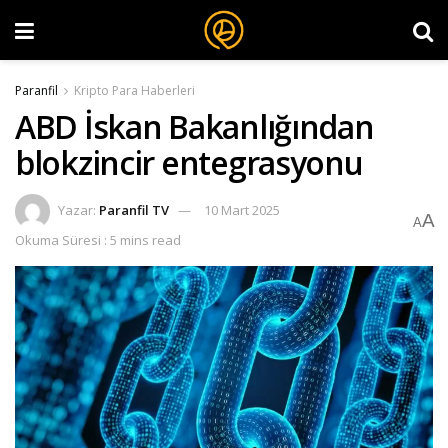
Paranfil
Kripto Para Haberleri
ABD İskan Bakanlığından
blokzincir entegrasyonu
Yazar:
Paranfil TV
10 Mart 2025
A
A
Okuma Süresi : 5 mins read