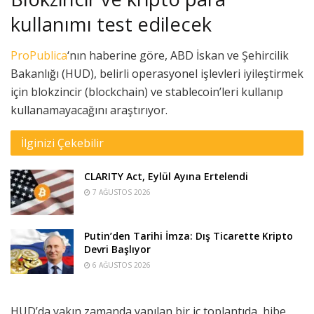
kullanımı test edilecek
ProPublica
‘nın haberine göre, ABD İskan ve Şehircilik
Bakanlığı (HUD), belirli operasyonel işlevleri iyileştirmek
için blokzincir (blockchain) ve stablecoin’leri kullanıp
kullanamayacağını araştırıyor.
İlginizi Çekebilir
CLARITY Act, Eylül Ayına Ertelendi
7 AĞUSTOS 2026
Putin’den Tarihi İmza: Dış Ticarette Kripto
Devri Başlıyor
6 AĞUSTOS 2026
HUD’da yakın zamanda yapılan bir iç toplantıda, hibe