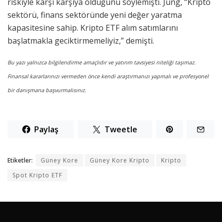
riskiyle karşı karşıya olduğunu söylemişti. Jung, “Kripto
sektörü, finans sektöründe yeni değer yaratma
kapasitesine sahip. Kripto ETF alım satımlarını
başlatmakla geciktirmemeliyiz,” demişti.
Bu yazı yalnızca bilgilendirme amaçlıdır ve yatırım tavsiyesi niteliği taşımaz.
Finansal kararlarınızı vermeden önce kendi araştırmanızı yapmalı ve profesyonel
bir danışmana başvurmalısınız.
Paylaş
Tweetle
Etiketler:
Güney Kore
Güney Kore Kripto
Kripto
Spot Kripto ETF