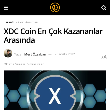
Paranfil
Coin Analizleri
XDC Coin En Çok Kazananlar
Arasında
Yazar:
Mert Özsaban
20 Aralık 2022
A
A
Okuma Süresi : 5 mins read