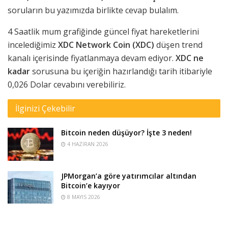
soruların bu yazımızda birlikte cevap bulalım.
4 Saatlik mum grafiğinde güncel fiyat hareketlerini
incelediğimiz
XDC Network Coin (XDC)
düşen trend
kanalı içerisinde fiyatlanmaya devam ediyor.
XDC ne
kadar
sorusuna bu içeriğin hazırlandığı tarih itibariyle
0,026 Dolar cevabını verebiliriz.
İlginizi Çekebilir
Bitcoin neden düşüyor? İşte 3 neden!
4 HAZIRAN 2026
JPMorgan’a göre yatırımcılar altından
Bitcoin’e kayıyor
8 MAYIS 2026