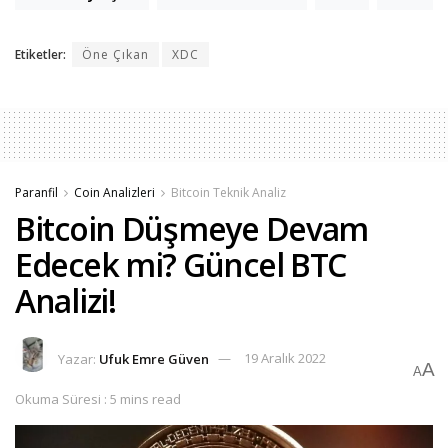
Etiketler:
Öne Çıkan
XDC
Paranfil
Coin Analizleri
Bitcoin Teknik Analiz
Bitcoin Düşmeye Devam
Edecek mi? Güncel BTC
Analizi!
Yazar:
Ufuk Emre Güven
19 Aralık 2022
A
A
Okuma Süresi : 5 mins read