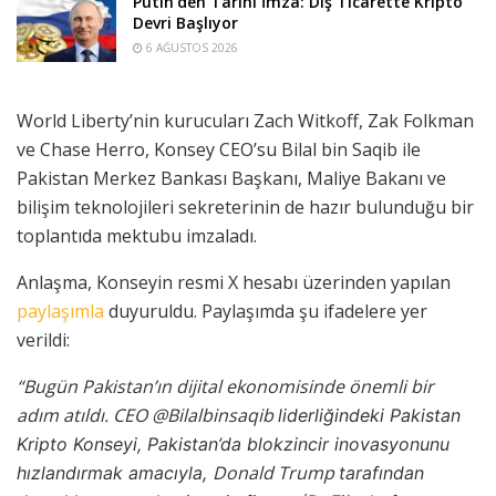
Putin’den Tarihi İmza: Dış Ticarette Kripto
Devri Başlıyor
6 AĞUSTOS 2026
World Liberty’nin kurucuları Zach Witkoff, Zak Folkman
ve Chase Herro, Konsey CEO’su Bilal bin Saqib ile
Pakistan Merkez Bankası Başkanı, Maliye Bakanı ve
bilişim teknolojileri sekreterinin de hazır bulunduğu bir
toplantıda mektubu imzaladı.
Anlaşma, Konseyin resmi X hesabı üzerinden yapılan
paylaşımla
duyuruldu. Paylaşımda şu ifadelere yer
verildi:
“Bugün Pakistan’ın dijital ekonomisinde önemli bir
adım atıldı. CEO
@Bilalbinsaqib
liderliğindeki Pakistan
Kripto Konseyi, Pakistan’da blokzincir inovasyonunu
Donald Trump
hızlandırmak amacıyla,
tarafından