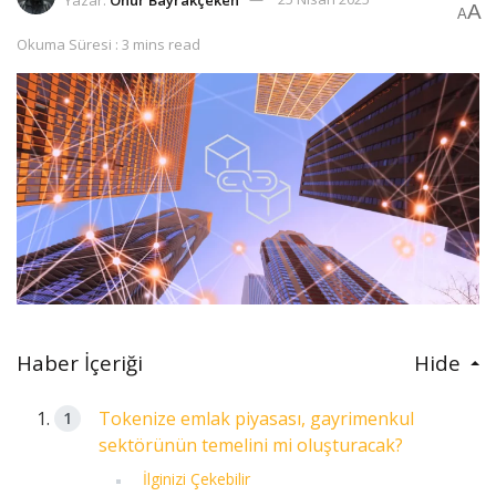
A
A
Okuma Süresi : 3 mins read
Haber İçeriği
Hide
Tokenize emlak piyasası, gayrimenkul
sektörünün temelini mi oluşturacak?
İlginizi Çekebilir