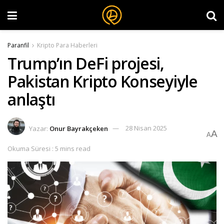
Paranfil
Kripto Para Haberleri
Trump’ın DeFi projesi,
Pakistan Kripto Konseyiyle
anlaştı
Yazar:
Onur Bayrakçeken
28 Nisan 2025
A
A
Okuma Süresi : 5 mins read