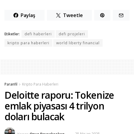
Paylaş
Tweetle
Etiketler:
defi haberleri
defi projeleri
kripto para haberleri
world liberty financial
Paranfil
Kripto Para Haberleri
Deloitte raporu: Tokenize
emlak piyasası 4 trilyon
doları bulacak
Yazar:
Onur Bayrakçeken
25 Nisan 2025