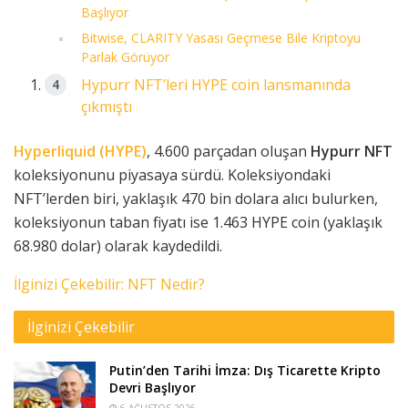
Başlıyor
Bitwise, CLARITY Yasası Geçmese Bile Kriptoyu
Parlak Görüyor
Hypurr NFT’leri HYPE coin lansmanında
çıkmıştı
Hyperliquid (HYPE)
, 4.600 parçadan oluşan
Hypurr NFT
koleksiyonunu piyasaya sürdü. Koleksiyondaki
NFT’lerden biri, yaklaşık 470 bin dolara alıcı bulurken,
koleksiyonun taban fiyatı ise 1.463 HYPE coin (yaklaşık
68.980 dolar) olarak kaydedildi.
İlginizi Çekebilir: NFT Nedir?
İlginizi Çekebilir
Putin’den Tarihi İmza: Dış Ticarette Kripto
Devri Başlıyor
6 AĞUSTOS 2026