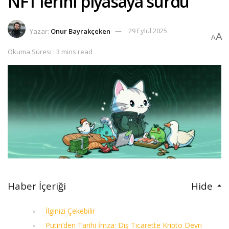
NFT’lerini piyasaya sürdü
Yazar:
Onur Bayrakçeken
29 Eylül 2025
A
A
Okuma Süresi : 3 mins read
Haber İçeriği
Hide
İlginizi Çekebilir
Putin’den Tarihi İmza: Dış Ticarette Kripto Devri