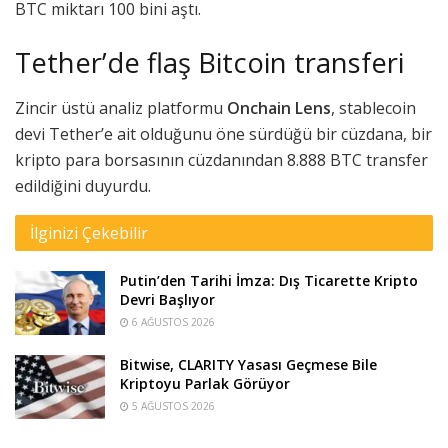
BTC miktarı 100 bini aştı.
Tether’de flaş Bitcoin transferi
Zincir üstü analiz platformu
Onchain Lens
, stablecoin
devi Tether’e ait olduğunu öne sürdüğü bir cüzdana, bir
kripto para borsasının cüzdanından 8.888 BTC transfer
edildiğini duyurdu.
İlginizi Çekebilir
Putin’den Tarihi İmza: Dış Ticarette Kripto
Devri Başlıyor
6 AĞUSTOS 2026
Bitwise, CLARITY Yasası Geçmese Bile
Kriptoyu Parlak Görüyor
5 AĞUSTOS 2026