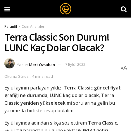
Paranfil
Coin Analizleri
Terra Classic Son Durum!
LUNC Kaç Dolar Olacak?
Yazar:
Mert Özsaban
7 Eylül 2022
A
A
Okuma Süresi : 4 mins read
Eylül ayının parlayan yıldızı
Terra Classic güncel fiyat
grafiği ne durumda
,
LUNC kaç dolar olacak
,
Terra
Classic yeniden yükselecek mi
sorularına gelin bu
yazımızda birlikte cevap bulalım.
Eylül ayında adından sıkça söz ettirem
Terra
Classic
,
Eylül ayı başından bu güne yaklaşık
%140
getiri