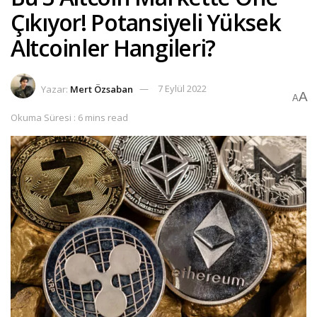
Çıkıyor! Potansiyeli Yüksek
Altcoinler Hangileri?
Yazar:
Mert Özsaban
7 Eylül 2022
A
A
Okuma Süresi : 6 mins read