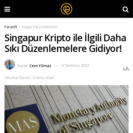
Paranfil
Kripto Para Haberleri
Singapur Kripto ile İlgili Daha
Sıkı Düzenlemelere Gidiyor!
Yazar:
Cem Yilmaz
5 Temmuz 2022
A
A
Okuma Süresi : 2 mins read