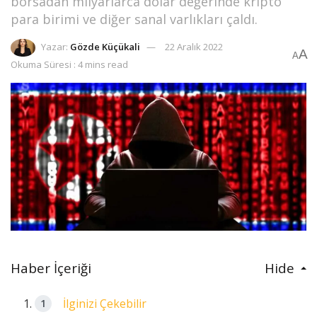
borsadan milyarlarca dolar değerinde kripto
para birimi ve diğer sanal varlıkları çaldı.
Yazar:
Gözde Küçükali
22 Aralık 2022
A
A
Okuma Süresi : 4 mins read
Haber İçeriği
Hide
İlginizi Çekebilir