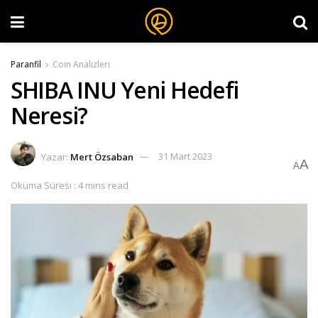
Paranfil
Coin Analizleri
SHIBA INU Yeni Hedefi
Neresi?
Yazar:
Mert Özsaban
31 Mart 2023
A
A
Okuma Süresi : 4 mins read