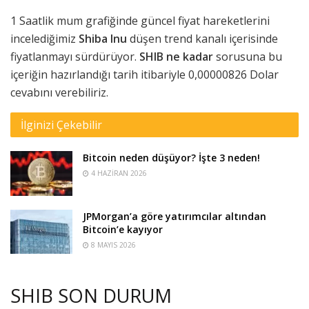
1 Saatlik mum grafiğinde güncel fiyat hareketlerini
incelediğimiz
Shiba Inu
düşen trend kanalı içerisinde
fiyatlanmayı sürdürüyor.
SHIB ne kadar
sorusuna bu
içeriğin hazırlandığı tarih itibariyle 0,00000826 Dolar
cevabını verebiliriz.
İlginizi Çekebilir
Bitcoin neden düşüyor? İşte 3 neden!
4 HAZIRAN 2026
JPMorgan’a göre yatırımcılar altından
Bitcoin’e kayıyor
8 MAYIS 2026
SHIB SON DURUM