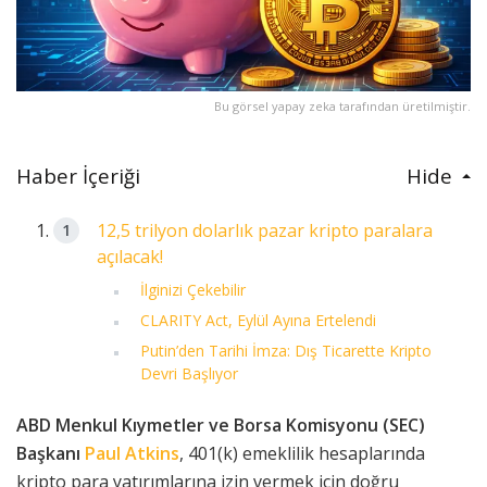
Bu görsel yapay zeka tarafından üretilmiştir.
Haber İçeriği
Hide
12,5 trilyon dolarlık pazar kripto paralara
açılacak!
İlginizi Çekebilir
CLARITY Act, Eylül Ayına Ertelendi
Putin’den Tarihi İmza: Dış Ticarette Kripto
Devri Başlıyor
ABD Menkul Kıymetler ve Borsa Komisyonu (SEC)
Başkanı
Paul Atkins
, 401(k) emeklilik hesaplarında
kripto para yatırımlarına izin vermek için doğru