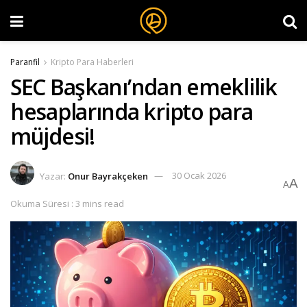
Paranfil
Kripto Para Haberleri
SEC Başkanı’ndan emeklilik
hesaplarında kripto para
müjdesi!
Yazar:
Onur Bayrakçeken
30 Ocak 2026
A
A
Okuma Süresi : 3 mins read