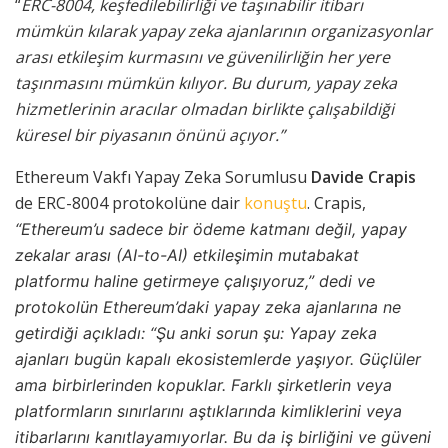
“
ERC-8004, keşfedilebilirliği ve taşınabilir itibarı
mümkün kılarak yapay zeka ajanlarının organizasyonlar
arası etkileşim kurmasını
ve güvenilirliğin her yere
taşınmasını mümkün kılıyor.
Bu durum, yapay zeka
hizmetlerinin aracılar olmadan birlikte çalışabildiği
küresel bir piyasanın önünü açıyor.”
Ethereum Vakfı Yapay Zeka Sorumlusu
Davide Crapis
de ERC-8004 protokolüne dair
konuştu
. Crapis,
“Ethereum’u sadece bir ödeme katmanı değil, yapay
zekalar arası (AI-to-AI) etkileşimin mutabakat
platformu haline getirmeye çalışıyoruz,” dedi ve
protokolün Ethereum’daki yapay zeka ajanlarına ne
getirdiği açıkladı: “Şu anki sorun şu: Yapay zeka
ajanları bugün kapalı ekosistemlerde yaşıyor. Güçlüler
ama birbirlerinden kopuklar. Farklı şirketlerin veya
platformların sınırlarını aştıklarında kimliklerini veya
itibarlarını kanıtlayamıyorlar. Bu da iş birliğini ve güveni