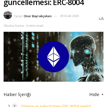
güncellemesi: ERC-8004
Yazar:
Onur Bayrakçeken
28 Ocak 2026
A
A
Okuma Süresi : 5 mins read
Haber İçeriği
Hide
Ethereum iyileştirmesi ERC-8004 nedir?