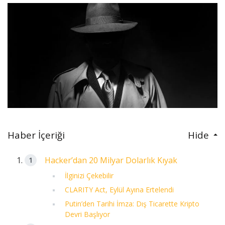
Haber İçeriği
Hide
Hacker’dan 20 Milyar Dolarlık Kıyak
İlginizi Çekebilir
CLARITY Act, Eylül Ayına Ertelendi
Putin’den Tarihi İmza: Dış Ticarette Kripto
Devri Başlıyor