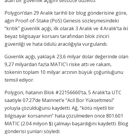
atan bir güvenlik açığını sessizce düzeltti.
Polygon’dan 29 Aralık tarihli bir blog gönderisine göre,
ağın Proof-of-Stake (PoS) Genesis sözleşmesindeki
“kritik” güvenlik açığı, ilk olarak 3 Aralık ve 4 Aralık’ta iki
beyaz bilgisayar korsanı tarafından blok zinciri
güvenliği ve hata ödülü aracılığıyla vurgulandı.
Güvenlik açığı, yaklaşık 23,6 milyar dolar değerinde olan
9,27 milyardan fazla MATIC’i riske attı ve rakam,
tokenin toplam 10 milyar arzının büyük çoğunluğunu
temsil ediyor.
Polygon, hatanın Blok #22156660’ta, 5 Aralık’ta UTC
saatiyle 07:27’de Mainnet’e “Acil Bor Yükseltmesi”
yoluyla çözüldüğünü kaydetti. Ağ, “kötü niyetli bir
bilgisayar korsanının” hata çözülmeden önce 801.601
MATIC (2.04 milyon $) çalmayı başardığını kaydetti. Blog
gönderisi şunları söyledi: