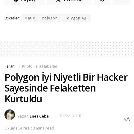
Etiketler:
Matic
Polygon
Polygon Ağı
Paranfil
Kripto Para Haberleri
Polygon İyi Niyetli Bir Hacker
Sayesinde Felaketten
Kurtuldu
Yazar:
Enes Cebe
30 Aralık 2021
A
A
Okuma Süresi : 3 mins read