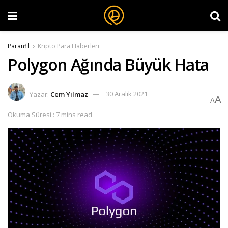
Paranfil
Kripto Para Haberleri
Polygon Ağında Büyük Hata
Yazar:
Cem Yilmaz
30 Aralık 2021
A
A
Okuma Süresi : 7 mins read