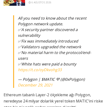
6 AĞUSTOS 2026
All you need to know about the recent
Polygon network update.
✅A security partner discovered a
vulnerability
✅Fix was immediately introduced
✅Validators upgraded the network
✅No material harm to the protocol/end-
users
✅White hats were paid a bounty
https://t.co/oyDkvohg33
— Polygon | $MATIC 💜 (@0xPolygon)
December 29, 2021
Ethereum tabanlı Layer-2 ölçekleme ağı Polygon,
neredeyse 24 milyar dolarlık yerel token MATIC’ini riske