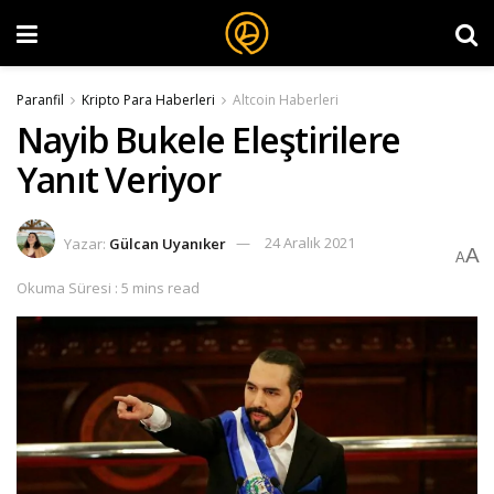
Paranfil
Kripto Para Haberleri
Altcoin Haberleri
Nayib Bukele Eleştirilere
Yanıt Veriyor
Yazar:
Gülcan Uyanıker
24 Aralık 2021
A
A
Okuma Süresi : 5 mins read