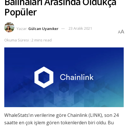
Balinaları Arasında Oldukça
Popüler
Yazar:
Gülcan Uyanıker
23 Aralık 2021
A
A
Okuma Süresi : 2 mins read
WhaleStats’ın verilerine göre Chainlink (LINK), son 24
saatte en çok işlem gören tokenlerden biri oldu. Bu