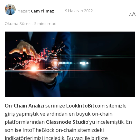
Yazar:
Cem Yilmaz
9 Haziran 2022
A
A
Okuma Süresi : 5 mins read
On-Chain Analizi
serimize
LookIntoBitcoin
sitemizle
giriş yapmıştık ve ardından en büyük on-chain
platformlarından
Glassnode Studio
’yu incelemiştik. En
son ise IntoTheBlock on-chain sitemizdeki
indikatörlerimizi inceledik. Bu yazı ile birlikte