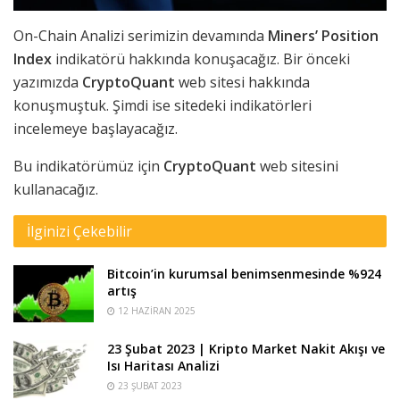
On-Chain Analizi serimizin devamında
Miners’ Position
Index
indikatörü hakkında konuşacağız. Bir önceki
yazımızda
CryptoQuant
web sitesi hakkında
konuşmuştuk. Şimdi ise sitedeki indikatörleri
incelemeye başlayacağız.
Bu indikatörümüz için
CryptoQuant
web sitesini
kullanacağız.
İlginizi Çekebilir
Bitcoin’in kurumsal benimsenmesinde %924
artış
12 HAZIRAN 2025
23 Şubat 2023 | Kripto Market Nakit Akışı ve
Isı Haritası Analizi
23 ŞUBAT 2023