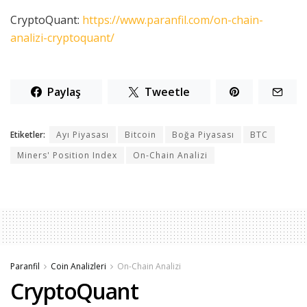
CryptoQuant:
https://www.paranfil.com/on-chain-
analizi-cryptoquant/
Paylaş
Tweetle
Etiketler:
Ayı Piyasası
Bitcoin
Boğa Piyasası
BTC
Miners' Position Index
On-Chain Analizi
Paranfil
Coin Analizleri
On-Chain Analizi
CryptoQuant