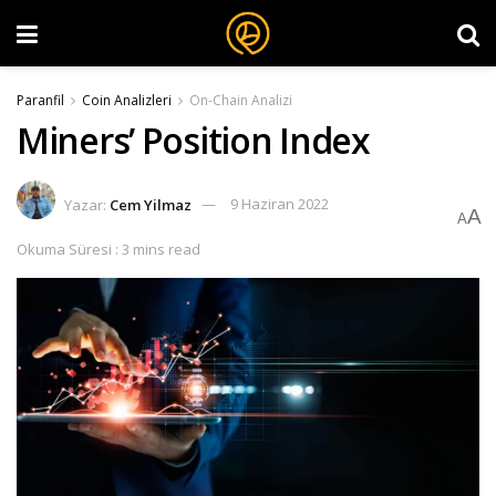
Paranfil
Coin Analizleri
On-Chain Analizi
Miners’ Position Index
Yazar:
Cem Yilmaz
9 Haziran 2022
A
A
Okuma Süresi : 3 mins read