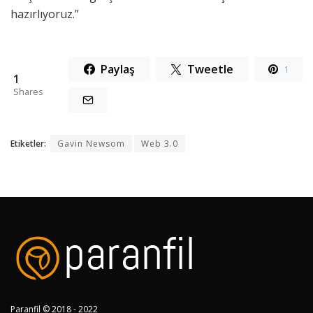
hazırlıyoruz.”
Paylaş
Tweetle
1
1
Shares
Etiketler:
Gavin Newsom
Web 3.0
Paranfil © 2018 - 2022