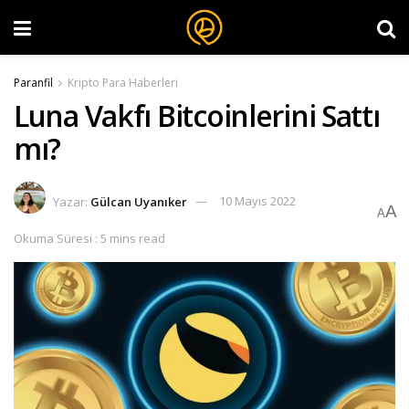
Paranfil
Kripto Para Haberleri
Luna Vakfı Bitcoinlerini Sattı
mı?
Yazar:
Gülcan Uyanıker
10 Mayıs 2022
A
A
Okuma Süresi : 5 mins read