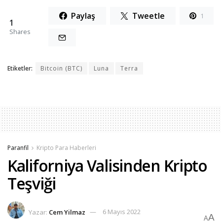
Paylaş
Tweetle
1
1
Shares
Etiketler:
Bitcoin (BTC)
Luna
Terra
Paranfil
Kripto Para Haberleri
Kaliforniya Valisinden Kripto
Teşviği
Yazar:
Cem Yilmaz
6 Mayıs 2022
A
A