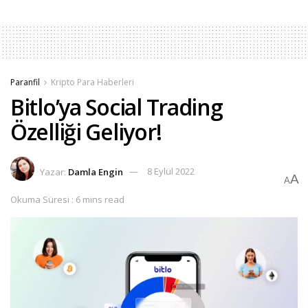
Paranfil
Kripto Para Haberleri
Bitlo’ya Social Trading
Özelliği Geliyor!
Yazar:
Damla Engin
8 Eylül 2022
A
A
Okuma Süresi : 6 mins read