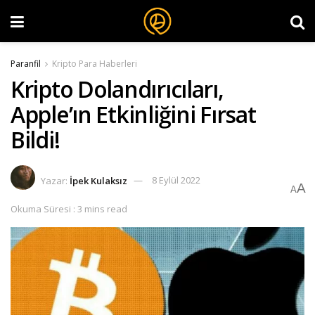
Paranfil
Kripto Para Haberleri
Kripto Dolandırıcıları,
Apple’ın Etkinliğini Fırsat
Bildi!
Yazar:
İpek Kulaksız
8 Eylül 2022
A
A
Okuma Süresi : 3 mins read