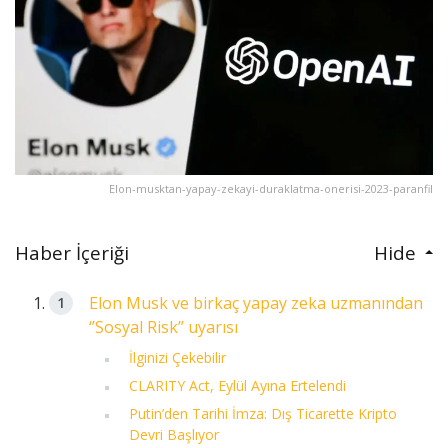
Elon-musktan-yapay-zekayi-duraklatma-onerisi-2023-paranfil
Haber İçeriği
Hide
Elon Musk ve birkaç yapay zeka uzmanından
‘’Sosyal Risk’’ uyarısı
İlginizi Çekebilir
CLARITY Act, Eylül Ayına Ertelendi
Putin’den Tarihi İmza: Dış Ticarette Kripto
Devri Başlıyor