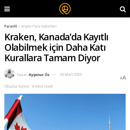
Paranfil
Kripto Para Haberleri
Kraken, Kanada’da Kayıtlı
Olabilmek için Daha Katı
Kurallara Tamam Diyor
Yazar:
Ayşenur Öz
30 Mart 2023
A
A
Okuma Süresi : 4 mins read