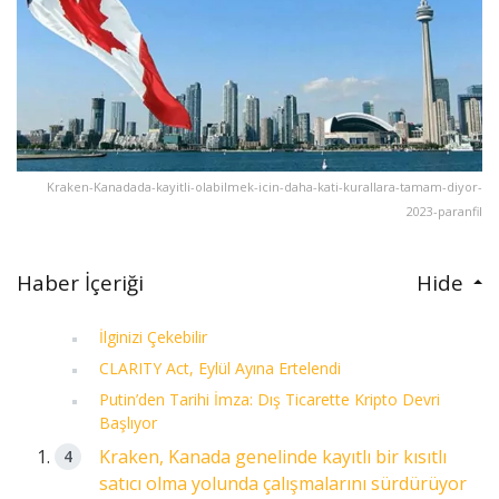
Kraken-Kanadada-kayitli-olabilmek-icin-daha-kati-kurallara-tamam-diyor-
2023-paranfil
Haber İçeriği
Hide
İlginizi Çekebilir
CLARITY Act, Eylül Ayına Ertelendi
Putin’den Tarihi İmza: Dış Ticarette Kripto Devri
Başlıyor
Kraken, Kanada genelinde kayıtlı bir kısıtlı
satıcı olma yolunda çalışmalarını sürdürüyor