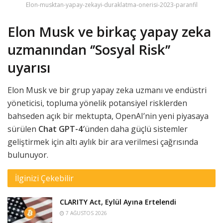
Elon-musktan-yapay-zekayi-duraklatma-onerisi-2023-paranfil
Elon Musk ve birkaç yapay zeka
uzmanından ‘’Sosyal Risk’’
uyarısı
Elon Musk ve bir grup yapay zeka uzmanı ve endüstri
yöneticisi, topluma yönelik potansiyel risklerden
bahseden açık bir mektupta, OpenAI’nin yeni piyasaya
sürülen
Chat GPT-4′
ünden daha güçlü sistemler
geliştirmek için altı aylık bir ara verilmesi çağrısında
bulunuyor.
İlginizi Çekebilir
CLARITY Act, Eylül Ayına Ertelendi
7 AĞUSTOS 2026