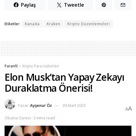
Paylaş
Tweetle
Etiketler:
Kanada
Kraken
Kripto Düzenlemeleri
Paranfil
Kripto Para Haberleri
Elon Musk’tan Yapay Zekayı
Duraklatma Önerisi!
Yazar:
Ayşenur Öz
30 Mart 2023
A
A
Okuma Süresi : 3 mins read