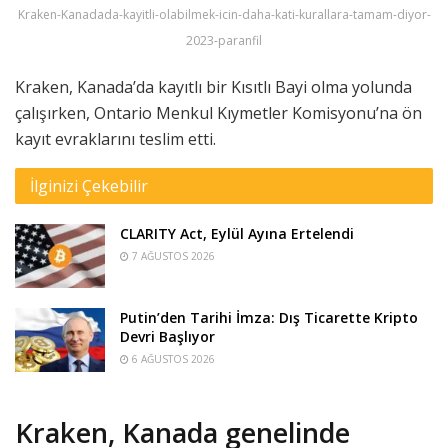
Kraken-Kanadada-kayitli-olabilmek-icin-daha-kati-kurallara-tamam-diyor-
2023-paranfil
Kraken, Kanada’da kayıtlı bir Kısıtlı Bayi olma yolunda
çalışırken, Ontario Menkul Kıymetler Komisyonu’na ön
kayıt evraklarını teslim etti.
İlginizi Çekebilir
CLARITY Act, Eylül Ayına Ertelendi
7 AĞUSTOS 2026
Putin’den Tarihi İmza: Dış Ticarette Kripto
Devri Başlıyor
6 AĞUSTOS 2026
Kraken, Kanada genelinde