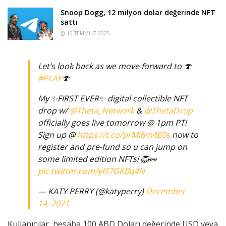
Snoop Dogg, 12 milyon dolar değerinde NFT
sattı
10 TEMMUZ 2025
Let’s look back as we move forward to 🍄
#PLAY
🍄
My ✨FIRST EVER✨ digital collectible NFT
drop w/
@Theta_Network
&
@ThetaDrop
officially goes live tomorrow @ 1pm PT!
Sign up @
https://t.co/prMi6m4E0s
now to
register and pre-fund so u can jump on
some limited edition NFTs! 🦁👀
pic.twitter.com/yIS7GKBq4N
— KATY PERRY (@katyperry)
December
14, 2021
Kullanıcılar, hesaba 100 ABD Doları değerinde USD veya