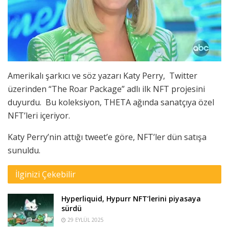
Amerikalı şarkıcı ve söz yazarı Katy Perry, Twitter
üzerinden “The Roar Package” adlı ilk NFT projesini
duyurdu. Bu koleksiyon, THETA ağında sanatçıya özel
NFT’leri içeriyor.
Katy Perry’nin attığı tweet’e göre, NFT’ler dün satışa
sunuldu.
İlginizi Çekebilir
Hyperliquid, Hypurr NFT’lerini piyasaya
sürdü
29 EYLÜL 2025