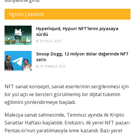
İlginizi Çekebilir
Hyperliquid, Hypurr NFT’lerini piyasaya
sürdü
29 EYLÜL 2025
Snoop Dogg, 12 milyon dolar değerinde NFT
sattı
10 TEMMUZ 2025
NFT sanat konsepti, sanat eserlerinin sergilenmesi için
bir yol açtı ve benzeri görülmemiş bir dijital tüketim
eğilimini yönlendirmeye başladı.
Malezya sanat sahnesinde, Temmuz ayında ilk Kripto
Sanatlar Haftası başlatıldı. Endüstri, ilk yerel NFT pazarı
Pentas.io’nun yaratılmasıyla ivme kazandı. Bazı yerel