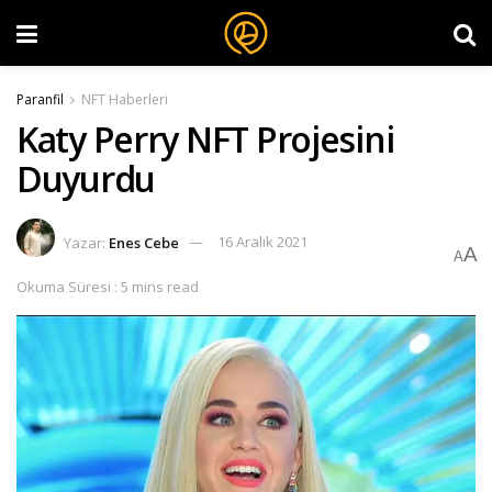
Paranfil
NFT Haberleri
Katy Perry NFT Projesini
Duyurdu
Yazar:
Enes Cebe
16 Aralık 2021
A
A
Okuma Süresi : 5 mins read