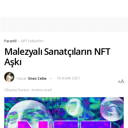
Paranfil
NFT Haberleri
Malezyalı Sanatçıların NFT
Aşkı
Yazar:
Enes Cebe
16 Aralık 2021
A
A
Okuma Süresi : 4 mins read