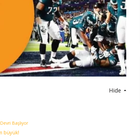
Hide
 Devri Başlıyor
m büyük!