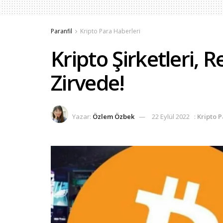
Paranfil
Kripto Para Haberleri
Kripto Şirketleri,
Zirvede!
Yazar:
Özlem Özbek
22 Eylül 2022
:
Kripto 