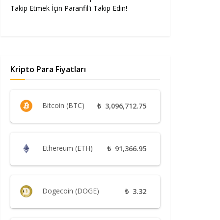
Takip Etmek İçin Paranfil'i Takip Edin!
Kripto Para Fiyatları
Bitcoin (BTC)
₺
3,096,712.75
Ethereum (ETH)
₺
91,366.95
Dogecoin (DOGE)
₺
3.32