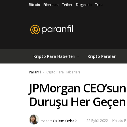
Bitcoin
Ethereum
Tether
Dogecoin
Tron
Kripto Para Haberleri
Kripto Paralar
Paranfil
Kripto Para Haberleri
JPMorgan CEO’sunu
Duruşu Her Geçen 
Yazar:
Özlem Özbek
22 Eylül 2022
:
Kripto 