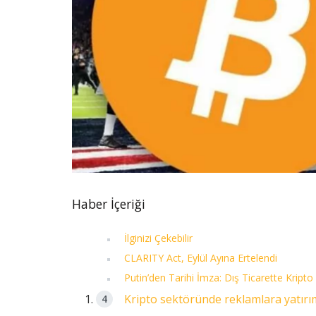
Haber İçeriği
İlginizi Çekebilir
CLARITY Act, Eylül Ayına Ertelendi
Putin’den Tarihi İmza: Dış Ticarette Kripto
Kripto sektöründe reklamlara yatırı