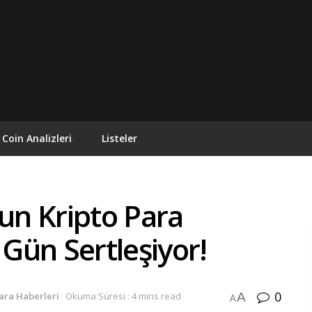
Coin Analizleri
Listeler
n Kripto Para
Gün Sertleşiyor!
0
A
Para Haberleri
Okuma Süresi : 4 mins read
A