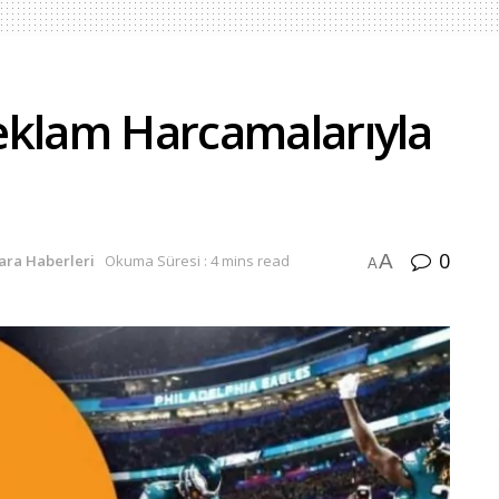
 Reklam Harcamalarıyla
0
A
Para Haberleri
Okuma Süresi : 4 mins read
A