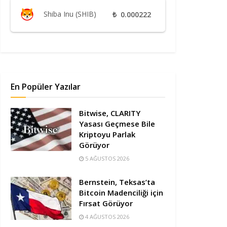
Shiba Inu (SHIB)
₺
0.000222
En Popüler Yazılar
Bitwise, CLARITY
Yasası Geçmese Bile
Kriptoyu Parlak
Görüyor
5 AĞUSTOS 2026
Bernstein, Teksas’ta
Bitcoin Madenciliği için
Fırsat Görüyor
4 AĞUSTOS 2026