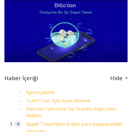
Haber İçeriği
Hide
İlginizi Çekebilir
CLARITY Act, Eylül Ayına Ertelendi
Putin’den Tarihi İmza: Dış Ticarette Kripto Devri
Başlıyor
Sepet Token’ların kripto para piyasasındaki
oluşumu