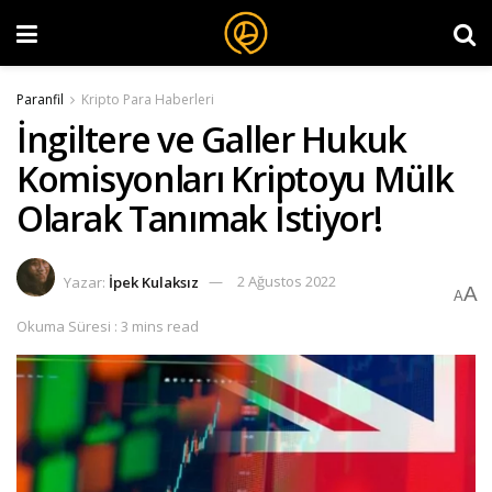
Paranfil
Kripto Para Haberleri
İngiltere ve Galler Hukuk
Komisyonları Kriptoyu Mülk
Olarak Tanımak İstiyor!
Yazar:
İpek Kulaksız
2 Ağustos 2022
A
A
Okuma Süresi : 3 mins read