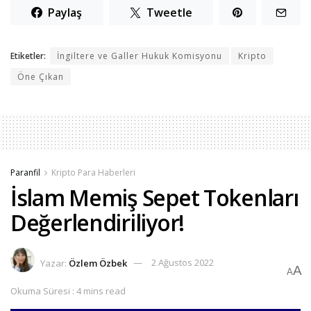
Paylaş
Tweetle
Etiketler:
İngiltere ve Galler Hukuk Komisyonu
Kripto
Öne Çıkan
Paranfil
Kripto Para Haberleri
İslam Memiş Sepet Tokenları
Değerlendiriliyor!
Yazar:
Özlem Özbek
2 Ağustos 2022
A
A
Okuma Süresi : 4 mins read