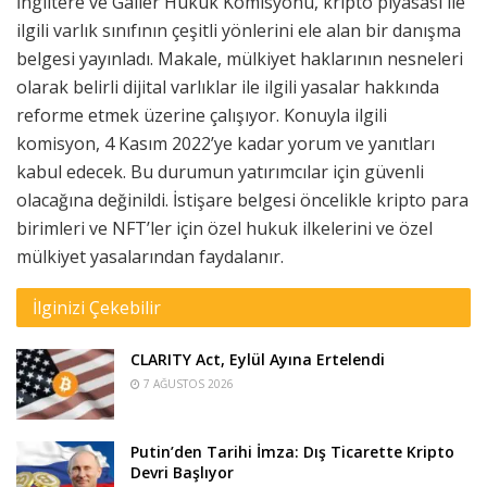
İngiltere ve Galler Hukuk Komisyonu, kripto piyasası ile
ilgili varlık sınıfının çeşitli yönlerini ele alan bir danışma
belgesi yayınladı. Makale, mülkiyet haklarının nesneleri
olarak belirli dijital varlıklar ile ilgili yasalar hakkında
reforme etmek üzerine çalışıyor. Konuyla ilgili
komisyon, 4 Kasım 2022’ye kadar yorum ve yanıtları
kabul edecek. Bu durumun yatırımcılar için güvenli
olacağına değinildi. İstişare belgesi öncelikle kripto para
birimleri ve NFT’ler için özel hukuk ilkelerini ve özel
mülkiyet yasalarından faydalanır.
İlginizi Çekebilir
CLARITY Act, Eylül Ayına Ertelendi
7 AĞUSTOS 2026
Putin’den Tarihi İmza: Dış Ticarette Kripto
Devri Başlıyor