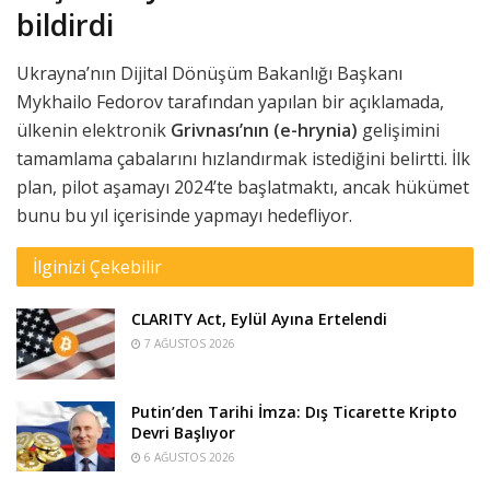
bildirdi
Ukrayna’nın Dijital Dönüşüm Bakanlığı Başkanı
Mykhailo Fedorov tarafından yapılan bir açıklamada,
ülkenin elektronik
Grivnası’nın (e-hrynia)
gelişimini
tamamlama çabalarını hızlandırmak istediğini belirtti. İlk
plan, pilot aşamayı 2024’te başlatmaktı, ancak hükümet
bunu bu yıl içerisinde yapmayı hedefliyor.
İlginizi Çekebilir
CLARITY Act, Eylül Ayına Ertelendi
7 AĞUSTOS 2026
Putin’den Tarihi İmza: Dış Ticarette Kripto
Devri Başlıyor
6 AĞUSTOS 2026