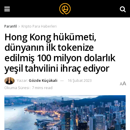
Paranfil
Kripto Para Haberleri
Hong Kong hükümeti,
dünyanın ilk tokenize
edilmiş 100 milyon dolarlık
yeşil tahvilini ihraç ediyor
Yazar:
Gözde Küçükali
16 Şubat 2023
A
A
Okuma Süresi : 7 mins read