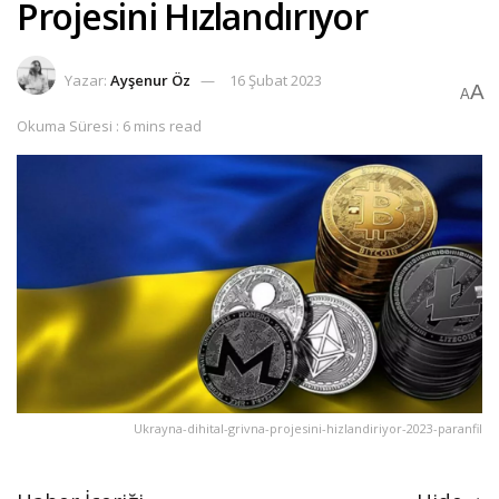
Projesini Hızlandırıyor
Yazar:
Ayşenur Öz
16 Şubat 2023
A
A
Okuma Süresi : 6 mins read
Ukrayna-dihital-grivna-projesini-hizlandiriyor-2023-paranfil