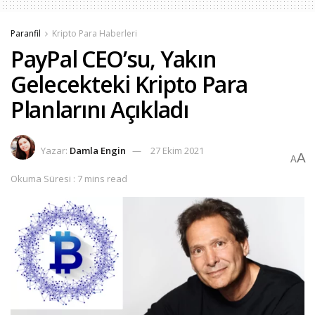
Paranfil
Kripto Para Haberleri
PayPal CEO’su, Yakın
Gelecekteki Kripto Para
Planlarını Açıkladı
Yazar:
Damla Engin
27 Ekim 2021
A
A
Okuma Süresi : 7 mins read