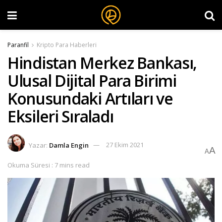
Paranfil
Kripto Para Haberleri
Hindistan Merkez Bankası,
Ulusal Dijital Para Birimi
Konusundaki Artıları ve
Eksileri Sıraladı
Yazar:
Damla Engin
27 Ekim 2021
A
A
Okuma Süresi : 7 mins read