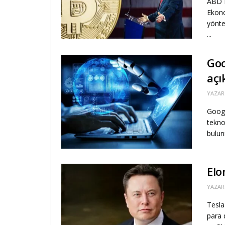
ABD 
Ekono
yönte
...
Goo
açı
YAZAR
Googl
tekno
bulunm
Elo
YAZAR
Tesla
para 