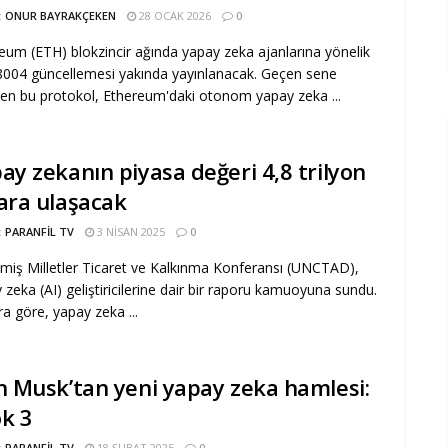
:
ONUR BAYRAKÇEKEN
28 OCAK 2026
0
eum (ETH) blokzincir ağında yapay zeka ajanlarına yönelik
004 güncellemesi yakında yayınlanacak. Geçen sene
len bu protokol, Ethereum'daki otonom yapay zeka ...
ay zekanın piyasa değeri 4,8 trilyon
ara ulaşacak
:
PARANFIL TV
3 NISAN 2025
0
şmiş Milletler Ticaret ve Kalkınma Konferansı (UNCTAD),
 zeka (AI) geliştiricilerine dair bir raporu kamuoyuna sundu.
a göre, yapay zeka ...
n Musk’tan yeni yapay zeka hamlesi:
k 3
:
PARANFIL TV
18 ŞUBAT 2025
0