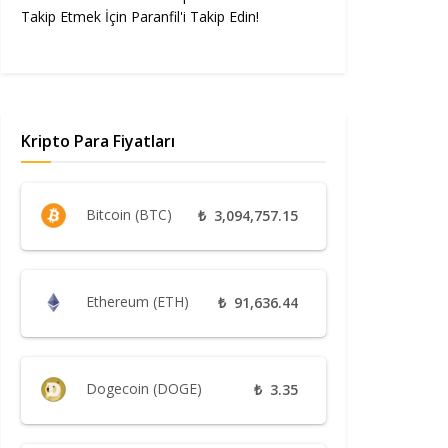
Takip Etmek İçin Paranfil'i Takip Edin!
Kripto Para Fiyatları
Bitcoin (BTC)
₺
3,094,757.15
Ethereum (ETH)
₺
91,636.44
Dogecoin (DOGE)
₺
3.35