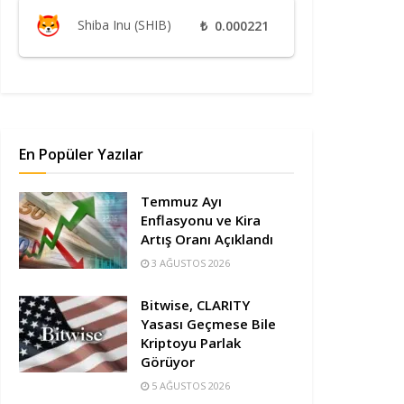
Shiba Inu (SHIB)
₺
0.000221
En Popüler Yazılar
Temmuz Ayı
Enflasyonu ve Kira
Artış Oranı Açıklandı
3 AĞUSTOS 2026
Bitwise, CLARITY
Yasası Geçmese Bile
Kriptoyu Parlak
Görüyor
5 AĞUSTOS 2026