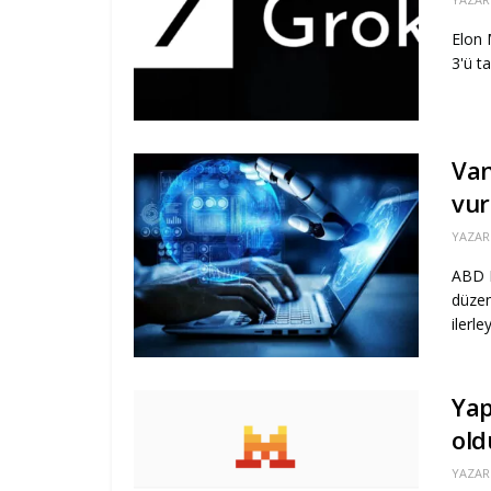
Elon 
3'ü t
Van
vur
YAZAR
ABD B
düzen
ilerl
Yap
old
YAZAR