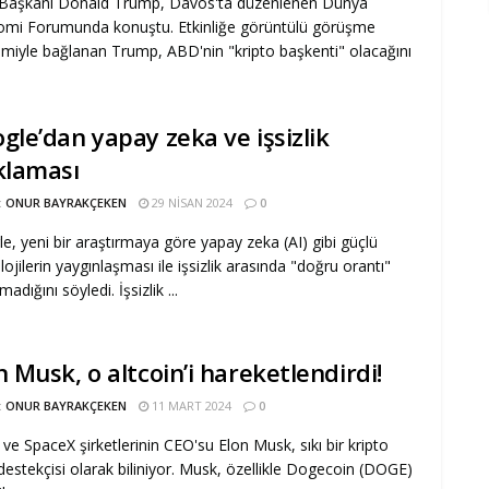
Başkanı Donald Trump, Davos'ta düzenlenen Dünya
mi Forumunda konuştu. Etkinliğe görüntülü görüşme
miyle bağlanan Trump, ABD'nin "kripto başkenti" olacağını
gle’dan yapay zeka ve işsizlik
klaması
:
ONUR BAYRAKÇEKEN
29 NISAN 2024
0
e, yeni bir araştırmaya göre yapay zeka (AI) gibi güçlü
lojilerin yaygınlaşması ile işsizlik arasında "doğru orantı"
adığını söyledi. İşsizlik ...
n Musk, o altcoin’i hareketlendirdi!
:
ONUR BAYRAKÇEKEN
11 MART 2024
0
 ve SpaceX şirketlerinin CEO'su Elon Musk, sıkı bir kripto
destekçisi olarak biliniyor. Musk, özellikle Dogecoin (DOGE)