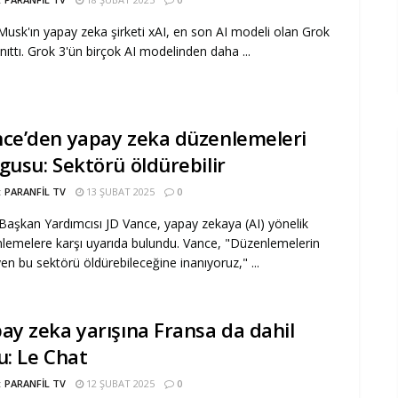
Musk'ın yapay zeka şirketi xAI, en son AI modeli olan Grok
anıttı. Grok 3'ün birçok AI modelinden daha ...
ce’den yapay zeka düzenlemeleri
gusu: Sektörü öldürebilir
:
PARANFIL TV
13 ŞUBAT 2025
0
aşkan Yardımcısı JD Vance, yapay zekaya (AI) yönelik
lemelere karşı uyarıda bulundu. Vance, "Düzenlemelerin
eyen bu sektörü öldürebileceğine inanıyoruz," ...
ay zeka yarışına Fransa da dahil
u: Le Chat
:
PARANFIL TV
12 ŞUBAT 2025
0