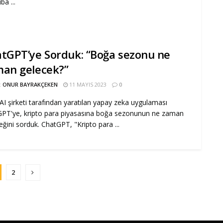
ba ...
tGPT’ye Sorduk: “Boğa sezonu ne
an gelecek?”
:
ONUR BAYRAKÇEKEN
11 MAYIS 2023
0
I şirketi tarafından yaratılan yapay zeka uygulaması
PT'ye, kripto para piyasasına boğa sezonunun ne zaman
eğini sorduk. ChatGPT, "Kripto para ...
2