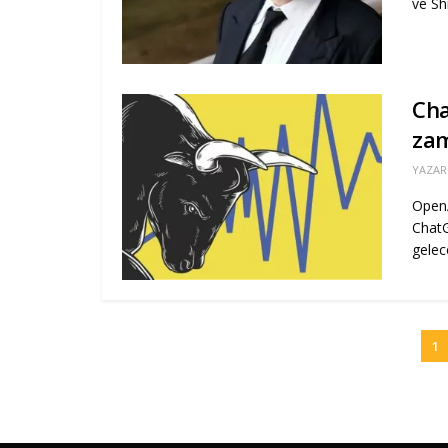
ve Shi
Cha
zam
YAZAR
OpenA
ChatG
gelec
1