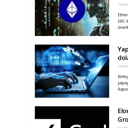
YAZAR
Ether
ERC-8
öneri
Yap
dol
YAZAR
Birle
yapay
Rapor
Elo
Gro
YAZAR