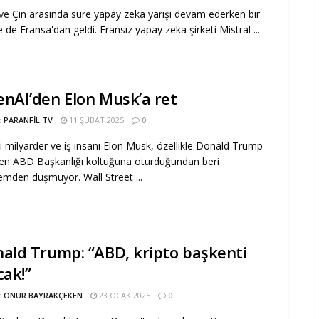
e Çin arasında süre yapay zeka yarışı devam ederken bir
 de Fransa'dan geldi. Fransız yapay zeka şirketi Mistral ...
nAI’den Elon Musk’a ret
:
PARANFIL TV
11 ŞUBAT 2025
0
i milyarder ve iş insanı Elon Musk, özellikle Donald Trump
en ABD Başkanlığı koltuğuna oturduğundan beri
mden düşmüyor. Wall Street ...
ald Trump: “ABD, kripto başkenti
cak!”
:
ONUR BAYRAKÇEKEN
23 OCAK 2025
0