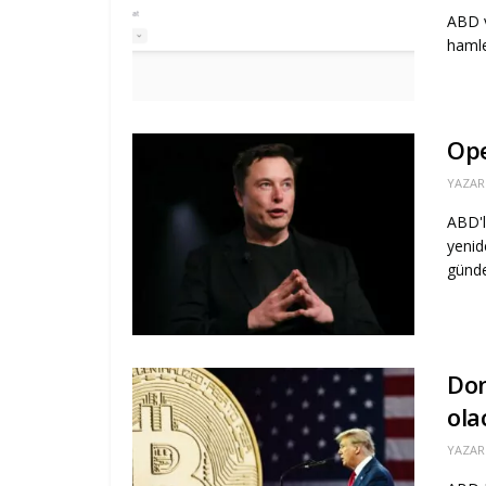
ABD v
hamle
Ope
YAZAR
ABD'l
yenid
günde
Don
ola
YAZAR