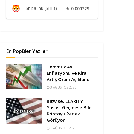
Shiba Inu (SHIB)
₺
0.000229
En Popüler Yazılar
Temmuz Ayı
Enflasyonu ve Kira
Artış Oranı Açıklandı
3 AĞUSTOS 2026
Bitwise, CLARITY
Yasası Geçmese Bile
Kriptoyu Parlak
Görüyor
5 AĞUSTOS 2026