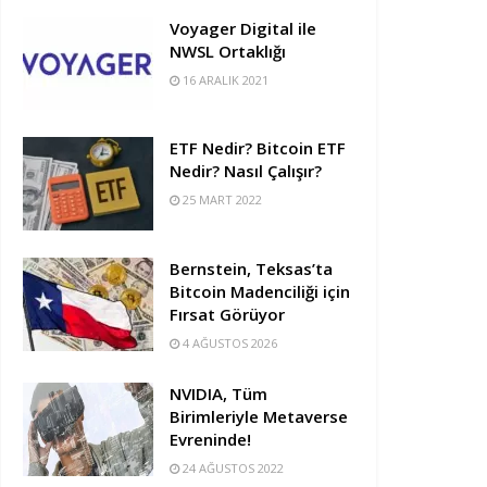
Voyager Digital ile
NWSL Ortaklığı
16 ARALIK 2021
ETF Nedir? Bitcoin ETF
Nedir? Nasıl Çalışır?
25 MART 2022
Bernstein, Teksas’ta
Bitcoin Madenciliği için
Fırsat Görüyor
4 AĞUSTOS 2026
NVIDIA, Tüm
Birimleriyle Metaverse
Evreninde!
24 AĞUSTOS 2022