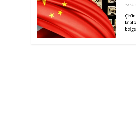
YAZAR
Çin'i
kript
bölgen