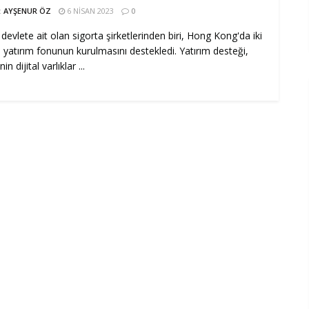
:
AYŞENUR ÖZ
6 NISAN 2023
0
n devlete ait olan sigorta şirketlerinden biri, Hong Kong'da iki
o yatırım fonunun kurulmasını destekledi. Yatırım desteği,
in dijital varlıklar ...