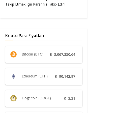
Takip Etmek İçin Paranfil'i Takip Edin!
Kripto Para Fiyatları
Bitcoin (BTC)
₺
3,067,350.64
Ethereum (ETH)
₺
90,142.97
Dogecoin (DOGE)
₺
3.31