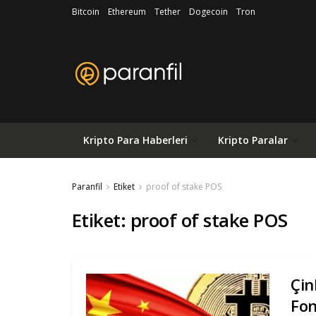
Bitcoin
Ethereum
Tether
Dogecoin
Tron
Kripto Para Haberleri
Kripto Paralar
Paranfil
Etiket
proof of stake POS
Etiket:
proof of stake POS
Çin
Fon