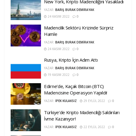
New York, Kripto Madenciliğini Yasakladı
YAZAR:
BARIŞ BURAK DEMIRAYAK
24 KASIM 2022
0
Madencilik Sektörü Krizinde Sürpriz
Hamle
YAZAR:
BARIŞ BURAK DEMIRAYAK
24 KASIM 2022
0
Rusya, Kripto İçin Adım Attı
YAZAR:
BARIŞ BURAK DEMIRAYAK
19 KASIM 2022
0
Edirne’de, Kaçak Bitcoin (BTC)
Madencisine Operasyon Yapıldı!
YAZAR:
İPEK KULAKSIZ
29 EYLÜL 2022
0
Türkiye’de Kripto Madenciliği Saldırıları
İvme Kazanıyor!
YAZAR:
İPEK KULAKSIZ
22 EYLÜL 2022
0