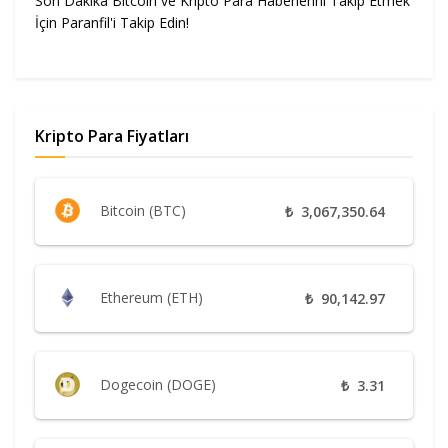
Son Dakika Bitcoin ve Kripto Para Haberlerini Takip Etmek
İçin Paranfil'i Takip Edin!
Kripto Para Fiyatları
Bitcoin (BTC)
₺
3,067,350.64
Ethereum (ETH)
₺
90,142.97
Dogecoin (DOGE)
₺
3.31