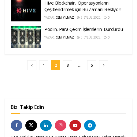
Hive Blockchain, Operasyonlarını
Çeşitlendirmek için Bu Zamanı Bekliyor!
YAZAR:
CEM YILMAZ
6 EYLÜL 2022
0
Poolin, Para Çekim İşlemlerini Durdurdu!
YAZAR:
CEM YILMAZ
5 EYLÜL 2022
0
1
2
3
…
5
Bizi Takip Edin