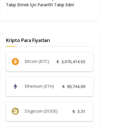
Takip Etmek İçin Paranfil'i Takip Edin!
Kripto Para Fiyatları
Bitcoin (BTC)
₺
3,070,414.03
Ethereum (ETH)
₺
90,744.09
Dogecoin (DOGE)
₺
3.31