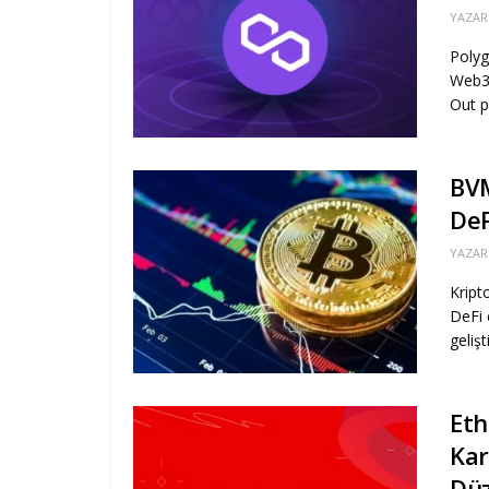
YAZAR
Polyg
Web3 
Out p
BVM
DeF
YAZAR
Kript
DeFi 
gelişt
Et
Kar
Düz