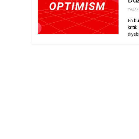
YAZAR
En bü
kritik
diyebil