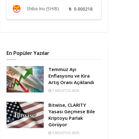
Shiba Inu (SHIB)
₺
0.000218
En Popüler Yazılar
Temmuz Ayı
Enflasyonu ve Kira
Artış Oranı Açıklandı
3 AĞUSTOS 2026
Bitwise, CLARITY
Yasası Geçmese Bile
Kriptoyu Parlak
Görüyor
5 AĞUSTOS 2026