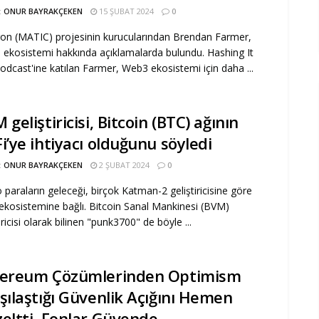
:
ONUR BAYRAKÇEKEN
15 ŞUBAT 2024
0
on (MATIC) projesinin kurucularından Brendan Farmer,
ekosistemi hakkında açıklamalarda bulundu. Hashing It
odcast'ine katılan Farmer, Web3 ekosistemi için daha ...
 geliştiricisi, Bitcoin (BTC) ağının
i’ye ihtiyacı olduğunu söyledi
:
ONUR BAYRAKÇEKEN
2 ŞUBAT 2024
0
o paraların geleceği, birçok Katman-2 geliştiricisine göre
ekosistemine bağlı. Bitcoin Sanal Mankinesi (BVM)
iricisi olarak bilinen "punk3700" de böyle ...
hereum Çözümlerinden Optimism
şılaştığı Güvenlik Açığını Hemen
eltti, Fonlar Güvende