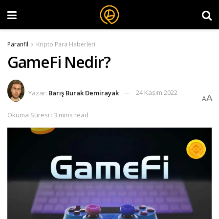
Paranfil
Kripto Para Haberleri
GameFi Nedir?
Yazar:
Barış Burak Demirayak
24 Kasım 2022
A
A
Okuma Süresi : 3 mins read