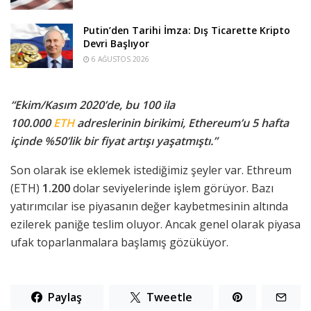
Putin’den Tarihi İmza: Dış Ticarette Kripto
Devri Başlıyor
6 AĞUSTOS 2026
“Ekim/Kasım 2020’de, bu 100 ila
100.000
ETH
adreslerinin birikimi, Ethereum’u 5 hafta
içinde %50’lik bir fiyat artışı yaşatmıştı.”
Son olarak ise eklemek istediğimiz şeyler var. Ethreum
(ETH)
1.200
dolar seviyelerinde işlem görüyor. Bazı
yatırımcılar ise piyasanın değer kaybetmesinin altında
ezilerek paniğe teslim oluyor. Ancak genel olarak piyasa
ufak toparlanmalara başlamış gözüküyor.
Paylaş
Tweetle