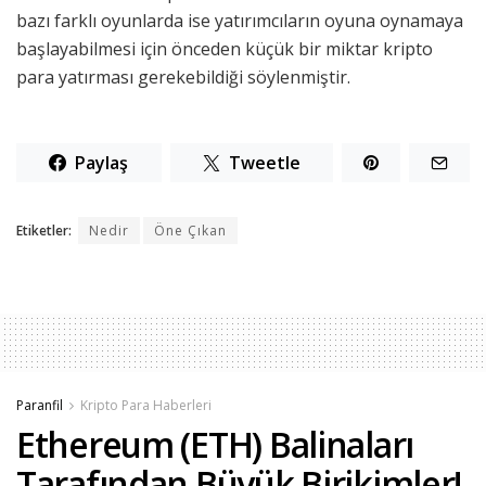
bazı farklı oyunlarda ise yatırımcıların oyuna oynamaya
başlayabilmesi için önceden küçük bir miktar kripto
para yatırması gerekebildiği söylenmiştir.
Paylaş
Tweetle
Etiketler:
Nedir
Öne Çıkan
Paranfil
Kripto Para Haberleri
Ethereum (ETH) Balinaları
Tarafından Büyük Birikimler!