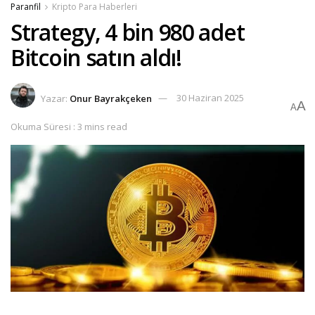
Paranfil
Kripto Para Haberleri
Strategy, 4 bin 980 adet
Bitcoin satın aldı!
Yazar:
Onur Bayrakçeken
30 Haziran 2025
A
A
Okuma Süresi : 3 mins read