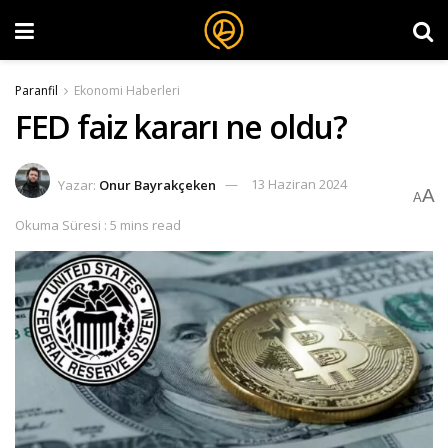
Paranfil
Ekonomi Haberleri
FED faiz kararı ne oldu?
Yazar:
Onur Bayrakçeken
13 Haziran 2024
A
A
Okuma Süresi : 5 mins read