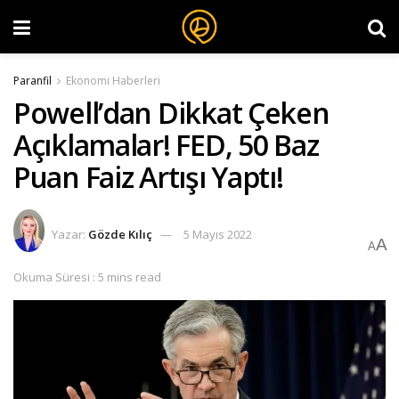
Paranfil
Ekonomi Haberleri
Powell’dan Dikkat Çeken
Açıklamalar! FED, 50 Baz
Puan Faiz Artışı Yaptı!
Yazar:
Gözde Kılıç
5 Mayıs 2022
A
A
Okuma Süresi : 5 mins read